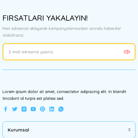
Bu ürünün fiyat bilgisi, resim, ürün açıklamalarında ve diğer
konularda yetersiz gördüğünüz noktaları öneri formunu kullanarak
FIRSATLARI YAKALAYIN!
tarafımıza iletebilirsiniz.
Görüş ve önerileriniz için teşekkür ederiz.
Mail adresinizi ekleyerek kampanyalarımızdan anında haberdar
olabilirsiniz.
Ürün resmi kalitesiz, bozuk veya görüntülenemiyor.
Ürün açıklamasında eksik bilgiler bulunuyor.
Ürün bilgilerinde hatalar bulunuyor.
Ürün fiyatı diğer sitelerden daha pahalı.
Bu ürüne benzer farklı alternatifler olmalı.
Lorem ipsum dolor sit amet, consectetur adipiscing elit. In blandit
tincidunt id turpis est platea sed.
Gönder
Kurumsal