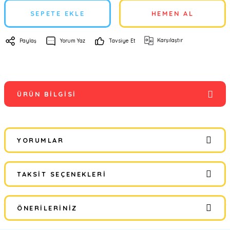
SEPETE EKLE
HEMEN AL
Karşılaştır
Paylaş
Yorum Yaz
Tavsiye Et
ÜRÜN BILGISI
YORUMLAR
TAKSIT SEÇENEKLERI
Bu ürüne ilk yorumu siz yapın!
ÖNERILERINIZ
Yorum Yaz