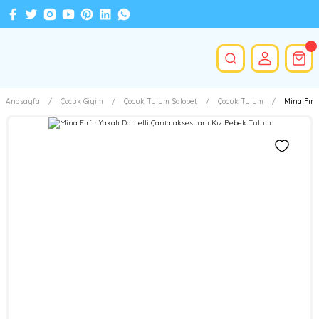
Anasayfa
Çocuk Giyim
Çocuk Tulum Salopet
Çocuk Tulum
Mina Fırf