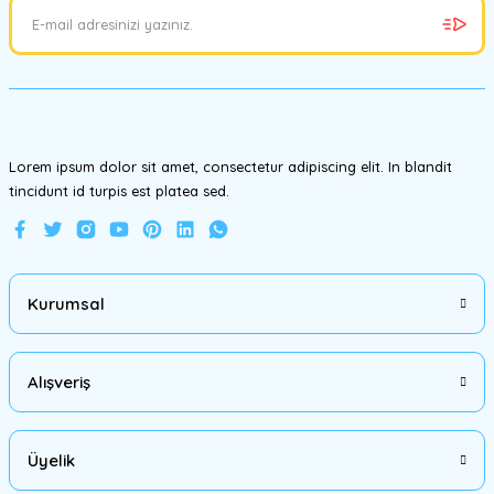
Ürün açıklamasında eksik bilgiler bulunuyor.
Ürün bilgilerinde hatalar bulunuyor.
Ürün fiyatı diğer sitelerden daha pahalı.
Bu ürüne benzer farklı alternatifler olmalı.
Lorem ipsum dolor sit amet, consectetur adipiscing elit. In blandit
tincidunt id turpis est platea sed.
Gönder
Kurumsal
Alışveriş
Üyelik