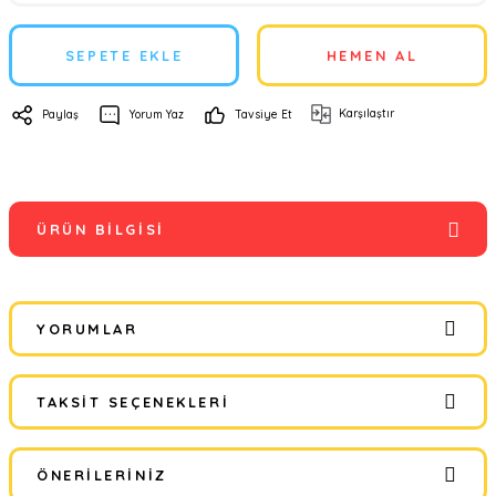
SEPETE EKLE
HEMEN AL
Karşılaştır
Paylaş
Yorum Yaz
Tavsiye Et
ÜRÜN BILGISI
YORUMLAR
TAKSIT SEÇENEKLERI
Bu ürüne ilk yorumu siz yapın!
ÖNERILERINIZ
Yorum Yaz