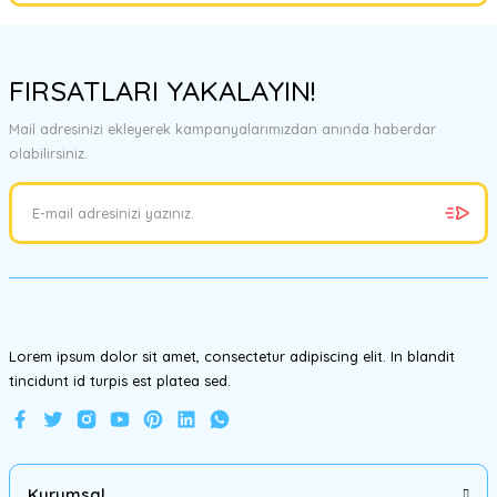
Bu ürünün fiyat bilgisi, resim, ürün açıklamalarında ve diğer
konularda yetersiz gördüğünüz noktaları öneri formunu kullanarak
FIRSATLARI YAKALAYIN!
tarafımıza iletebilirsiniz.
Görüş ve önerileriniz için teşekkür ederiz.
Mail adresinizi ekleyerek kampanyalarımızdan anında haberdar
olabilirsiniz.
Ürün resmi kalitesiz, bozuk veya görüntülenemiyor.
Ürün açıklamasında eksik bilgiler bulunuyor.
Ürün bilgilerinde hatalar bulunuyor.
Ürün fiyatı diğer sitelerden daha pahalı.
Bu ürüne benzer farklı alternatifler olmalı.
Lorem ipsum dolor sit amet, consectetur adipiscing elit. In blandit
tincidunt id turpis est platea sed.
Gönder
Kurumsal