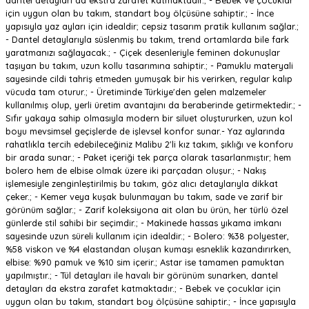
dantel detayları da ekstra zarafet katmaktadır.; - Bebek ve çocuklar
için uygun olan bu takım, standart boy ölçüsüne sahiptir.; - İnce
yapısıyla yaz ayları için idealdir; cepsiz tasarım pratik kullanım sağlar.;
- Dantel detaylarıyla süslenmiş bu takım, trend ortamlarda bile fark
yaratmanızı sağlayacak.; - Çiçek desenleriyle feminen dokunuşlar
taşıyan bu takım, uzun kollu tasarımına sahiptir.; - Pamuklu materyali
sayesinde cildi tahriş etmeden yumuşak bir his verirken, regular kalıp
vücuda tam oturur.; - Üretiminde Türkiye'den gelen malzemeler
kullanılmış olup, yerli üretim avantajını da beraberinde getirmektedir.; -
Sıfır yakaya sahip olmasıyla modern bir siluet oluştururken, uzun kol
boyu mevsimsel geçişlerde de işlevsel konfor sunar.- Yaz aylarında
rahatlıkla tercih edebileceğiniz Malibu 2'li kız takım, şıklığı ve konforu
bir arada sunar.; - Paket içeriği tek parça olarak tasarlanmıştır; hem
bolero hem de elbise olmak üzere iki parçadan oluşur.; - Nakış
işlemesiyle zenginleştirilmiş bu takım, göz alıcı detaylarıyla dikkat
çeker.; - Kemer veya kuşak bulunmayan bu takım, sade ve zarif bir
görünüm sağlar.; - Zarif koleksiyona ait olan bu ürün, her türlü özel
günlerde stil sahibi bir seçimdir.; - Makinede hassas yıkama imkanı
sayesinde uzun süreli kullanım için idealdir.; - Bolero: %38 polyester,
%58 viskon ve %4 elastandan oluşan kumaşı esneklik kazandırırken,
elbise: %90 pamuk ve %10 sim içerir.; Astar ise tamamen pamuktan
yapılmıştır.; - Tül detayları ile havalı bir görünüm sunarken, dantel
detayları da ekstra zarafet katmaktadır.; - Bebek ve çocuklar için
uygun olan bu takım, standart boy ölçüsüne sahiptir.; - İnce yapısıyla