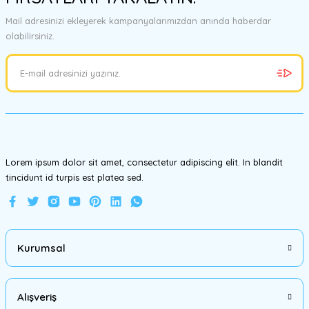
Görüş ve önerileriniz için teşekkür ederiz.
Mail adresinizi ekleyerek kampanyalarımızdan anında haberdar
olabilirsiniz.
Ürün resmi kalitesiz, bozuk veya görüntülenemiyor.
Ürün açıklamasında eksik bilgiler bulunuyor.
Ürün bilgilerinde hatalar bulunuyor.
Ürün fiyatı diğer sitelerden daha pahalı.
Bu ürüne benzer farklı alternatifler olmalı.
Lorem ipsum dolor sit amet, consectetur adipiscing elit. In blandit
tincidunt id turpis est platea sed.
Gönder
Kurumsal
Alışveriş