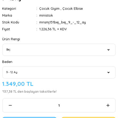
Kategori
Çocuk Giyim
,
Çocuk Elbise
Marka
ministok
Stok Kodu
mnsmj131bej_bej_9_-_12_ay
Fiyat
1.226,36 TL + KDV
Ürün Rengi
Beden
1.349,00 TL
*137,38 TL den başlayan taksitlerle!