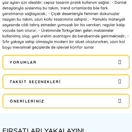
yaz ayları için idealdir; cepsiz tasarım pratik kullanım sağlar.; - Dantel
detaylarıyla süslenmiş bu takım, trend ortamlarda bile fark
yaratmanızı sağlayacak.; - Çiçek desenleriyle feminen dokunuşlar
taşıyan bu takım, uzun kollu tasarımına sahiptir.; - Pamuklu materyali
sayesinde cildi tahriş etmeden yumuşak bir his verirken, regular kalıp
vücuda tam oturur.; - Üretiminde Türkiye'den gelen malzemeler
kullanılmış olup, yerli üretim avantajını da beraberinde getirmektedir.; -
Sıfır yakaya sahip olmasıyla modern bir siluet oluştururken, uzun kol
boyu mevsimsel geçişlerde de işlevsel konfor sunar.
YORUMLAR
TAKSIT SEÇENEKLERI
Bu ürüne ilk yorumu siz yapın!
ÖNERILERINIZ
Yorum Yaz
Bu ürünün fiyat bilgisi, resim, ürün açıklamalarında ve diğer
konularda yetersiz gördüğünüz noktaları öneri formunu kullanarak
FIRSATLARI YAKALAYIN!
tarafımıza iletebilirsiniz.