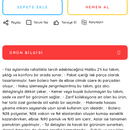
SEPETE EKLE
HEMEN AL
Karşılaştır
Paylaş
Yorum Yaz
Tavsiye Et
ÜRÜN BILGISI
- Yaz aylarında rahatlıkla tercih edebileceğiniz Malibu 2'li kız takım,
şıklığı ve konforu bir arada sunar.; - Paket içeriği tek parça olarak
tasarlanmıştır; hem bolero hem de elbise olmak üzere iki parçadan
oluşur.; - Nakış işlemesiyle zenginleştirilmiş bu takım, göz alıcı
detaylarıyla dikkat çeker.; - Kemer veya kuşak bulunmayan bu takım,
sade ve zarif bir görünüm sağlar.; - Zarif koleksiyona ait olan bu ürün,
her türlü özel günlerde stil sahibi bir seçimdir.; - Makinede hassas
yıkama imkanı sayesinde uzun süreli kullanım için idealdir.; - Bolero:
%38 polyester, %58 viskon ve %4 elastandan oluşan kumaşı esneklik
kazandırırken, elbise: %90 pamuk ve %10 sim içerir.; Astar ise tamamen
pamuktan yapılmıştır.; - Tül detayları ile havalı bir görünüm sunarken,