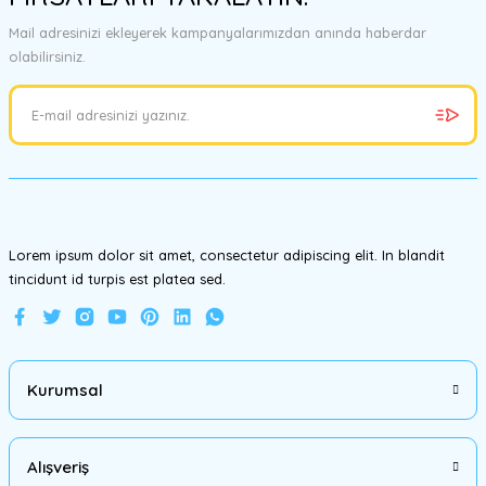
Görüş ve önerileriniz için teşekkür ederiz.
Mail adresinizi ekleyerek kampanyalarımızdan anında haberdar
olabilirsiniz.
Ürün resmi kalitesiz, bozuk veya görüntülenemiyor.
Ürün açıklamasında eksik bilgiler bulunuyor.
Ürün bilgilerinde hatalar bulunuyor.
Ürün fiyatı diğer sitelerden daha pahalı.
Bu ürüne benzer farklı alternatifler olmalı.
Lorem ipsum dolor sit amet, consectetur adipiscing elit. In blandit
tincidunt id turpis est platea sed.
Gönder
Kurumsal
Alışveriş