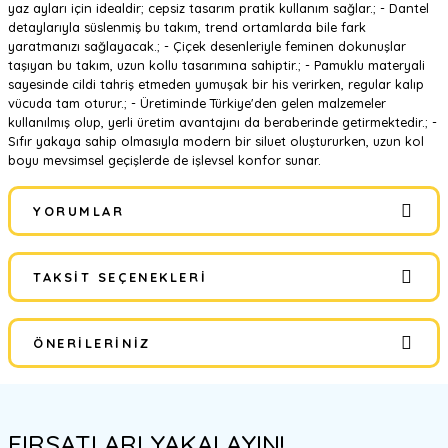
yaz ayları için idealdir; cepsiz tasarım pratik kullanım sağlar.; - Dantel
detaylarıyla süslenmiş bu takım, trend ortamlarda bile fark
yaratmanızı sağlayacak.; - Çiçek desenleriyle feminen dokunuşlar
taşıyan bu takım, uzun kollu tasarımına sahiptir.; - Pamuklu materyali
sayesinde cildi tahriş etmeden yumuşak bir his verirken, regular kalıp
vücuda tam oturur.; - Üretiminde Türkiye'den gelen malzemeler
kullanılmış olup, yerli üretim avantajını da beraberinde getirmektedir.; -
Sıfır yakaya sahip olmasıyla modern bir siluet oluştururken, uzun kol
boyu mevsimsel geçişlerde de işlevsel konfor sunar.
YORUMLAR
TAKSIT SEÇENEKLERI
Bu ürüne ilk yorumu siz yapın!
ÖNERILERINIZ
Yorum Yaz
Bu ürünün fiyat bilgisi, resim, ürün açıklamalarında ve diğer
konularda yetersiz gördüğünüz noktaları öneri formunu kullanarak
FIRSATLARI YAKALAYIN!
tarafımıza iletebilirsiniz.