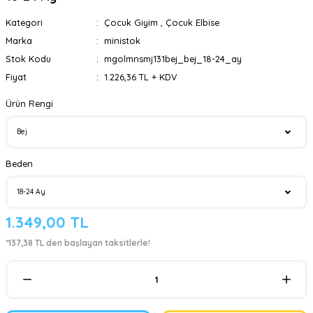
Kategori
Çocuk Giyim
,
Çocuk Elbise
Marka
ministok
Stok Kodu
mgolmnsmj131bej_bej_18-24_ay
Fiyat
1.226,36 TL + KDV
Ürün Rengi
Beden
1.349,00 TL
*137,38 TL den başlayan taksitlerle!