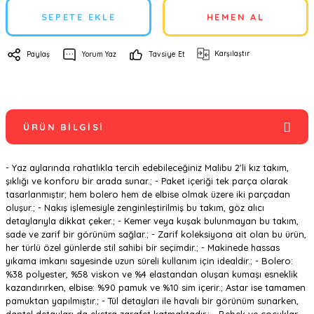
SEPETE EKLE
HEMEN AL
Karşılaştır
Paylaş
Yorum Yaz
Tavsiye Et
ÜRÜN BILGISI
- Yaz aylarında rahatlıkla tercih edebileceğiniz Malibu 2'li kız takım,
şıklığı ve konforu bir arada sunar.; - Paket içeriği tek parça olarak
tasarlanmıştır; hem bolero hem de elbise olmak üzere iki parçadan
oluşur.; - Nakış işlemesiyle zenginleştirilmiş bu takım, göz alıcı
detaylarıyla dikkat çeker.; - Kemer veya kuşak bulunmayan bu takım,
sade ve zarif bir görünüm sağlar.; - Zarif koleksiyona ait olan bu ürün,
her türlü özel günlerde stil sahibi bir seçimdir.; - Makinede hassas
yıkama imkanı sayesinde uzun süreli kullanım için idealdir.; - Bolero:
%38 polyester, %58 viskon ve %4 elastandan oluşan kumaşı esneklik
kazandırırken, elbise: %90 pamuk ve %10 sim içerir.; Astar ise tamamen
pamuktan yapılmıştır.; - Tül detayları ile havalı bir görünüm sunarken,