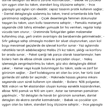
dantel detayları da ekstra zarafet katmaktadır.; - Bebek ve çocuklar
için uygun olan bu takım, standart boy ölçüsüne sahiptir.; - İnce
yapısıyla yaz ayları için idealdir; cepsiz tasarım pratik kullanım sağlar.;
- Dantel detaylarıyla süslenmiş bu takım, trend ortamlarda bile fark
yaratmanızı sağlayacak.; - Çiçek desenleriyle feminen dokunuşlar
taşıyan bu takım, uzun kollu tasarımına sahiptir.; - Pamuklu materyali
sayesinde cildi tahriş etmeden yumuşak bir his verirken, regular kalıp
vücuda tam oturur.; - Üretiminde Türkiye'den gelen malzemeler
kullanılmış olup, yerli üretim avantajını da beraberinde getirmektedir.; -
Sıfır yakaya sahip olmasıyla modern bir siluet oluştururken, uzun kol
boyu mevsimsel geçişlerde de işlevsel konfor sunar.- Yaz aylarında
rahatlıkla tercih edebileceğiniz Malibu 2'li kız takım, şıklığı ve konforu
bir arada sunar.; - Paket içeriği tek parça olarak tasarlanmıştır; hem
bolero hem de elbise olmak üzere iki parçadan oluşur.; - Nakış
işlemesiyle zenginleştirilmiş bu takım, göz alıcı detaylarıyla dikkat
çeker.; - Kemer veya kuşak bulunmayan bu takım, sade ve zarif bir
görünüm sağlar.; - Zarif koleksiyona ait olan bu ürün, her türlü özel
günlerde stil sahibi bir seçimdir.; - Makinede hassas yıkama imkanı
sayesinde uzun süreli kullanım için idealdir.; - Bolero: %38 polyester,
%58 viskon ve %4 elastandan oluşan kumaşı esneklik kazandırırken,
elbise: %90 pamuk ve %10 sim içerir.; Astar ise tamamen pamuktan
yapılmıştır.; - Tül detayları ile havalı bir görünüm sunarken, dantel
detayları da ekstra zarafet katmaktadır.; - Bebek ve çocuklar için
uygun olan bu takım, standart boy ölçüsüne sahiptir.; - İnce yapısıyla