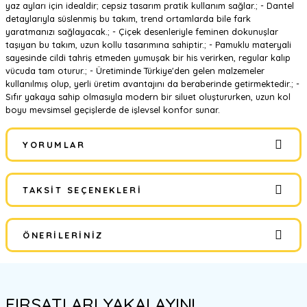
yaz ayları için idealdir; cepsiz tasarım pratik kullanım sağlar.; - Dantel
detaylarıyla süslenmiş bu takım, trend ortamlarda bile fark
yaratmanızı sağlayacak.; - Çiçek desenleriyle feminen dokunuşlar
taşıyan bu takım, uzun kollu tasarımına sahiptir.; - Pamuklu materyali
sayesinde cildi tahriş etmeden yumuşak bir his verirken, regular kalıp
vücuda tam oturur.; - Üretiminde Türkiye'den gelen malzemeler
kullanılmış olup, yerli üretim avantajını da beraberinde getirmektedir.; -
Sıfır yakaya sahip olmasıyla modern bir siluet oluştururken, uzun kol
boyu mevsimsel geçişlerde de işlevsel konfor sunar.
YORUMLAR
TAKSIT SEÇENEKLERI
Bu ürüne ilk yorumu siz yapın!
ÖNERILERINIZ
Yorum Yaz
Bu ürünün fiyat bilgisi, resim, ürün açıklamalarında ve diğer
konularda yetersiz gördüğünüz noktaları öneri formunu kullanarak
FIRSATLARI YAKALAYIN!
tarafımıza iletebilirsiniz.