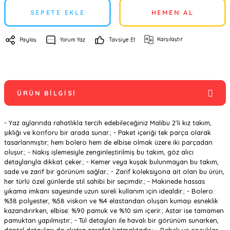
SEPETE EKLE
HEMEN AL
Karşılaştır
Paylaş
Yorum Yaz
Tavsiye Et
ÜRÜN BILGISI
- Yaz aylarında rahatlıkla tercih edebileceğiniz Malibu 2'li kız takım,
şıklığı ve konforu bir arada sunar.; - Paket içeriği tek parça olarak
tasarlanmıştır; hem bolero hem de elbise olmak üzere iki parçadan
oluşur.; - Nakış işlemesiyle zenginleştirilmiş bu takım, göz alıcı
detaylarıyla dikkat çeker.; - Kemer veya kuşak bulunmayan bu takım,
sade ve zarif bir görünüm sağlar.; - Zarif koleksiyona ait olan bu ürün,
her türlü özel günlerde stil sahibi bir seçimdir.; - Makinede hassas
yıkama imkanı sayesinde uzun süreli kullanım için idealdir.; - Bolero:
%38 polyester, %58 viskon ve %4 elastandan oluşan kumaşı esneklik
kazandırırken, elbise: %90 pamuk ve %10 sim içerir.; Astar ise tamamen
pamuktan yapılmıştır.; - Tül detayları ile havalı bir görünüm sunarken,