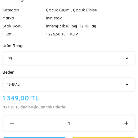
Kategori
Çocuk Giyim
,
Çocuk Elbise
Marka
ministok
Stok Kodu
mnsmj131bej_bej_12-18_ay
Fiyat
1.226,36 TL + KDV
Ürün Rengi
Beden
1.349,00 TL
*137,38 TL den başlayan taksitlerle!