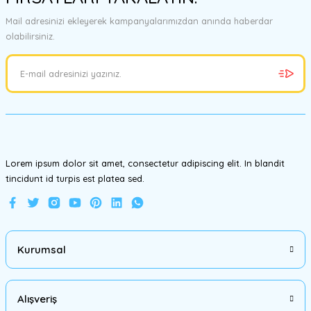
Görüş ve önerileriniz için teşekkür ederiz.
Mail adresinizi ekleyerek kampanyalarımızdan anında haberdar
olabilirsiniz.
Ürün resmi kalitesiz, bozuk veya görüntülenemiyor.
Ürün açıklamasında eksik bilgiler bulunuyor.
Ürün bilgilerinde hatalar bulunuyor.
Ürün fiyatı diğer sitelerden daha pahalı.
Bu ürüne benzer farklı alternatifler olmalı.
Lorem ipsum dolor sit amet, consectetur adipiscing elit. In blandit
tincidunt id turpis est platea sed.
Gönder
Kurumsal
Alışveriş