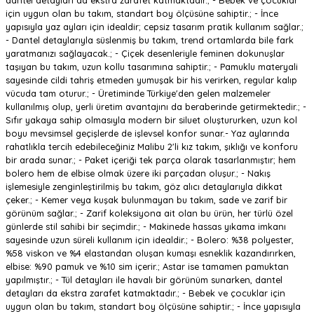
dantel detayları da ekstra zarafet katmaktadır.; - Bebek ve çocuklar
için uygun olan bu takım, standart boy ölçüsüne sahiptir.; - İnce
yapısıyla yaz ayları için idealdir; cepsiz tasarım pratik kullanım sağlar.;
- Dantel detaylarıyla süslenmiş bu takım, trend ortamlarda bile fark
yaratmanızı sağlayacak.; - Çiçek desenleriyle feminen dokunuşlar
taşıyan bu takım, uzun kollu tasarımına sahiptir.; - Pamuklu materyali
sayesinde cildi tahriş etmeden yumuşak bir his verirken, regular kalıp
vücuda tam oturur.; - Üretiminde Türkiye'den gelen malzemeler
kullanılmış olup, yerli üretim avantajını da beraberinde getirmektedir.; -
Sıfır yakaya sahip olmasıyla modern bir siluet oluştururken, uzun kol
boyu mevsimsel geçişlerde de işlevsel konfor sunar.- Yaz aylarında
rahatlıkla tercih edebileceğiniz Malibu 2'li kız takım, şıklığı ve konforu
bir arada sunar.; - Paket içeriği tek parça olarak tasarlanmıştır; hem
bolero hem de elbise olmak üzere iki parçadan oluşur.; - Nakış
işlemesiyle zenginleştirilmiş bu takım, göz alıcı detaylarıyla dikkat
çeker.; - Kemer veya kuşak bulunmayan bu takım, sade ve zarif bir
görünüm sağlar.; - Zarif koleksiyona ait olan bu ürün, her türlü özel
günlerde stil sahibi bir seçimdir.; - Makinede hassas yıkama imkanı
sayesinde uzun süreli kullanım için idealdir.; - Bolero: %38 polyester,
%58 viskon ve %4 elastandan oluşan kumaşı esneklik kazandırırken,
elbise: %90 pamuk ve %10 sim içerir.; Astar ise tamamen pamuktan
yapılmıştır.; - Tül detayları ile havalı bir görünüm sunarken, dantel
detayları da ekstra zarafet katmaktadır.; - Bebek ve çocuklar için
uygun olan bu takım, standart boy ölçüsüne sahiptir.; - İnce yapısıyla