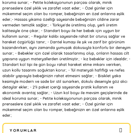
koruma sunar.; - Petite koleksiyonunun parçası olarak, minik
prenseslere özel şıklık ve zarafet vaat eder.; - Özel günler için
mükemmel seçim olan bu romper, bebeğinizin en özel anlarına eşlik
eder.;- Hassas yıkama özelliği sayesinde bebeğinizin cildine zarar
vermeden temizlik sağlar.; - Türkiye'de üretilmiş olup, yerli üretim
kalitesiyle öne çıkar.; - Standart boyu ile her bebek için uygun bir
kullanım sunar.; - Regular kalıbı sayesinde rahat bir oturuş sağlar ve
hareket özgürlüğü tanır.; - Dantel kumaşı ile şık ve zarif bir görünüm
kazandırırken, aynı zamanda yumuşak dokusuyla konforlu bir deneyim
sunar.; - Bebekler için özel olarak tasarlanmış olup, onların hassas cilt
yapısına uygun materyallerden üretilmiştir.; - kız bebekler için idealdir; -
Standart kol tipi ile gün boyu rahat hareket etme imkanı verirken,
uzun kollu tasarımı soğuktan korur.; - Tül materyali hafifliği ve nefes
alabilir yapısıyla bebeğinizin rahat etmesini sağlar.; - Bisiklet yaka
kesimiyle modern ve sade bir stil sunarken, dokulu deseniyle göz alıcı
detaylar ekler.; - 2'li paket içeriği sayesinde pratik kullanım ve
ekonomik avantaj sağlar.; - Uzun kol boyu ile mevsim geçişlerinde de
ideal koruma sunar.; - Petite koleksiyonunun parçası olarak, minik
prenseslere özel şıklık ve zarafet vaat eder.; - Özel günler için
mükemmel seçim olan bu romper, bebeğinizin en özel anlarına eşlik
eder.;
YORUMLAR