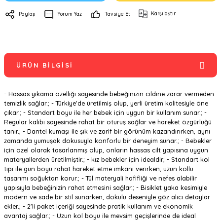
Karşılaştır
Paylaş
Yorum Yaz
Tavsiye Et
ÜRÜN BILGISI
- Hassas yıkama özelliği sayesinde bebeğinizin cildine zarar vermeden
temizlik sağlar.; - Türkiye'de üretilmiş olup, yerli üretim kalitesiyle öne
çıkar.; - Standart boyu ile her bebek için uygun bir kullanım sunar.; -
Regular kalıbı sayesinde rahat bir oturuş sağlar ve hareket özgürlüğü
tanır.; - Dantel kumaşı ile şık ve zarif bir görünüm kazandırırken, aynı
zamanda yumuşak dokusuyla konforlu bir deneyim sunar.; - Bebekler
için özel olarak tasarlanmış olup, onların hassas cilt yapısına uygun
materyallerden üretilmiştir.; - kız bebekler için idealdir; - Standart kol
tipi ile gün boyu rahat hareket etme imkanı verirken, uzun kollu
tasarımı soğuktan korur.; - Tül materyali hafifliği ve nefes alabilir
yapısıyla bebeğinizin rahat etmesini sağlar.; - Bisiklet yaka kesimiyle
modern ve sade bir stil sunarken, dokulu deseniyle göz alıcı detaylar
ekler.; - 2'li paket içeriği sayesinde pratik kullanım ve ekonomik
avantaj sağlar.; - Uzun kol boyu ile mevsim geçişlerinde de ideal