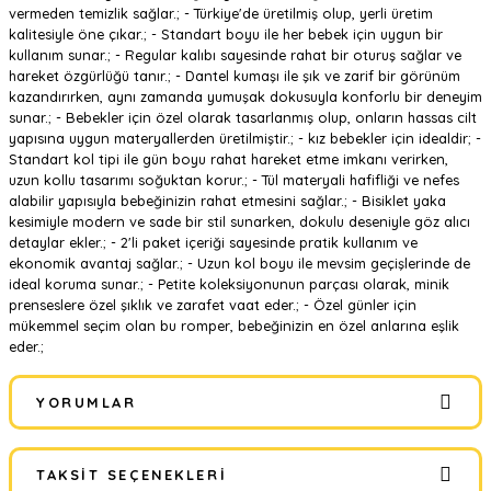
vermeden temizlik sağlar.; - Türkiye'de üretilmiş olup, yerli üretim
kalitesiyle öne çıkar.; - Standart boyu ile her bebek için uygun bir
kullanım sunar.; - Regular kalıbı sayesinde rahat bir oturuş sağlar ve
hareket özgürlüğü tanır.; - Dantel kumaşı ile şık ve zarif bir görünüm
kazandırırken, aynı zamanda yumuşak dokusuyla konforlu bir deneyim
sunar.; - Bebekler için özel olarak tasarlanmış olup, onların hassas cilt
yapısına uygun materyallerden üretilmiştir.; - kız bebekler için idealdir; -
Standart kol tipi ile gün boyu rahat hareket etme imkanı verirken,
uzun kollu tasarımı soğuktan korur.; - Tül materyali hafifliği ve nefes
alabilir yapısıyla bebeğinizin rahat etmesini sağlar.; - Bisiklet yaka
kesimiyle modern ve sade bir stil sunarken, dokulu deseniyle göz alıcı
detaylar ekler.; - 2'li paket içeriği sayesinde pratik kullanım ve
ekonomik avantaj sağlar.; - Uzun kol boyu ile mevsim geçişlerinde de
ideal koruma sunar.; - Petite koleksiyonunun parçası olarak, minik
prenseslere özel şıklık ve zarafet vaat eder.; - Özel günler için
mükemmel seçim olan bu romper, bebeğinizin en özel anlarına eşlik
eder.;
YORUMLAR
TAKSIT SEÇENEKLERI