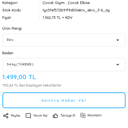
Kategori
Çocuk Giyim
,
Çocuk Elbise
Stok Kodu
tyc5fef572b91f9d00ekru_ekru_3-6_ay
Fiyat
1.362,73 TL + KDV
Ürün Rengi
Beden
1.499,00 TL
*152,66 TL den başlayan taksitlerle!
Gelince Haber Ver
Karşılaştır
Paylaş
Yorum Yaz
Tavsiye Et