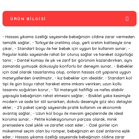
ÜRÜN BILGISI
- Hassas yıkama özelliği sayesinde bebeğinizin cildine zarar vermeden
temizlik sağlar.; - Türkiye'de üretilmiş olup, yerli üretim kalitesiyle öne
çıkar.; - Standart boyu ile her bebek için uygun bir kullanım sunar.; -
Regular kalıbı sayesinde rahat bir oturuş sağlar ve hareket özgürlüğü
tanır.; - Dantel kumaşı ile şık ve zarif bir görünüm kazandırırken, aynı
zamanda yumuşak dokusuyla konforlu bir deneyim sunar.; - Bebekler
için özel olarak tasarlanmış olup, onların hassas cilt yapısına uygun
materyallerden üretilmiştir.; - kız bebekler için idealdir; - Standart kol
tipi ile gün boyu rahat hareket etme imkanı verirken, uzun kollu
tasarımı soğuktan korur.; - Tül materyali hafifliği ve nefes alabilir
yapısıyla bebeğinizin rahat etmesini sağlar.; - Bisiklet yaka kesimiyle
modern ve sade bir stil sunarken, dokulu deseniyle göz alıcı detaylar
ekler.; - 2'li paket içeriği sayesinde pratik kullanım ve ekonomik
avantaj sağlar.; - Uzun kol boyu ile mevsim geçişlerinde de ideal
koruma sunar.; - Petite koleksiyonunun parçası olarak, minik
prenseslere özel şıklık ve zarafet vaat eder.; - Özel günler için
mükemmel seçim olan bu romper, bebeğinizin en özel anlarına eşlik
eder.;- Hassas yıkama özelliği sayesinde bebeğinizin cildine zarar