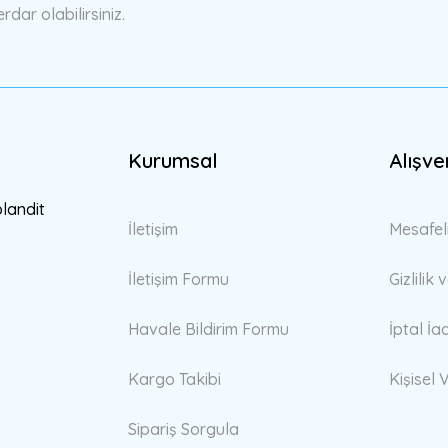
ar olabilirsiniz.
Kurumsal
Alışve
Gönder
blandit
İletişim
Mesafel
İletişim Formu
Gizlilik
Havale Bildirim Formu
İptal İa
Kargo Takibi
Kişisel V
Sipariş Sorgula