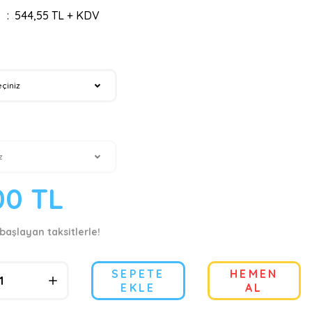
544,55 TL + KDV
00 TL
başlayan taksitlerle!
SEPETE
HEMEN
EKLE
AL