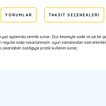
YORUMLAR
TAKSIT SEÇENEKLERI
yaz aylarında serinlik sunar.; Düz kesimiyle sade ve şık bir
in regular kalıp tasarlanmıştır; oyun zamanından özel etkinlikl
çıkarılabilir özelliğiyle pratik kullanım sunar.;
a yetersiz gördüğünüz noktaları öneri formunu kullanarak tarafımıza ilete
Bu ürüne ilk yorumu siz yapın!
Yorum Yaz