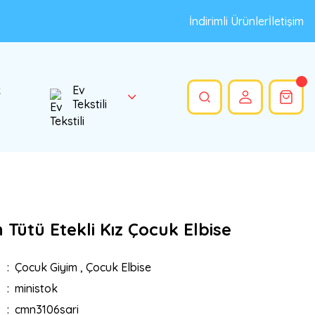
İndirimli Ürünler
İletişim
k
Ev
Tekstili
Tütü Etekli Kız Çocuk Elbise
Çocuk Giyim
,
Çocuk Elbise
ministok
cmn3106sari