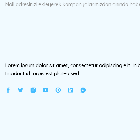
Mail adresinizi ekleyerek kampanyalarımızdan anında haberd
Ürün fiyatı diğer sitelerden daha pahalı.
Bu ürüne benzer farklı alternatifler olmalı.
Lorem ipsum dolor sit amet, consectetur adipiscing elit. In 
tincidunt id turpis est platea sed.