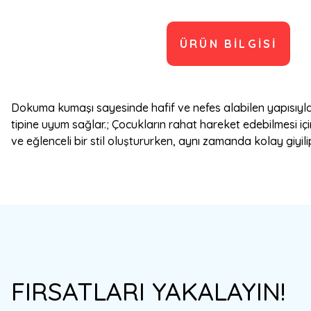
ÜRÜN BILGISI
Dokuma kumaşı sayesinde hafif ve nefes alabilen yapısıyla 
tipine uyum sağlar.; Çocukların rahat hareket edebilmesi iç
ve eğlenceli bir stil oluştururken, aynı zamanda kolay giyilip 
Bu ürünün fiyat bilgisi, resim, ürün açıklamalarında ve diğer konulard
Görüş ve önerileriniz için teşekkür ederiz.
Ürün resmi kalitesiz, bozuk veya görüntülenemiyor.
FIRSATLARI YAKALAYIN!
Ürün açıklamasında eksik bilgiler bulunuyor.
Ürün bilgilerinde hatalar bulunuyor.