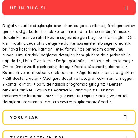
ÜRÜN BILGISI
Doğal ve zarif detaylarıyla öne çıkan bu çocuk elbisesi, özel günlerden
günlük şıklığa kadar birçok kullanım için ideal bir seçimdir.; Yumuşak
dokulu kumaşı ve rahat kesimi sayesinde gün boyu konfor sağlar.; Ön
kısmındaki çiçek nakış detayı ve dantel süslemeler elbiseye romantik
bir hava katarken, katmanlı etek formu hoş bir hacim görünümü
sunar.; Omuzlardaki bağlama detayları hem şık hem de ayarlanabilir
yapıdadır.; Ürün Özellikleri: • Doğal görünümlü, nefes alabilen kumaş •
Ön bölümde zarif çiçek nakış detayı • Dantel süslemeli yaka hattı •
Katmanlı ve hafif kabarık etek tasarımı • Ayarlanabilir omuz bağcıkları
• Cilt dostu iç astar • Özel gün, davet ve fotoğraf çekimleri için uygun
Yıkama Talimatı: • 30°C’de hassas programda yıkayınız • Benzer
renklerle birlikte yıkayınız • Ağartıcı kullanmayınız • Kurutma
makinesinde kurutmayınız • Düşük ısıda ütüleyiniz • Nakış ve dantel
detayların korunması için ters çevirerek yıkamanız önerilir
YORUMLAR
TAKSIT SEÇENEKLERI