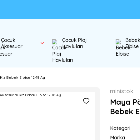
Çocuk
Çocuk Plaj
Bebe
Aksesuar
Havluları
Elbise
Kız Bebek Elbise 12-18 Ay
ministok
Maya Pö
Bebek El
Kategori
Marka