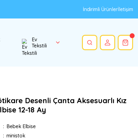
İndirimli Ürünler
İletişim
k
Ev
Tekstili
tikare Desenli Çanta Aksesuarlı Kız
bise 12-18 Ay
Bebek Elbise
ministok