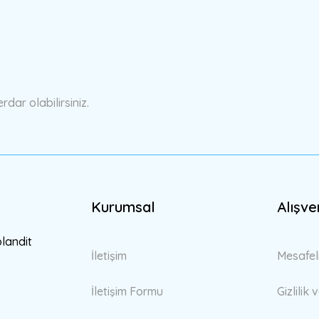
a yetersiz gördüğünüz noktaları öneri formunu kullanarak tarafımıza ilete
Bu ürüne ilk yorumu siz yapın!
Yorum Yaz
ar olabilirsiniz.
Kurumsal
Alışve
Gönder
blandit
İletişim
Mesafel
İletişim Formu
Gizlilik