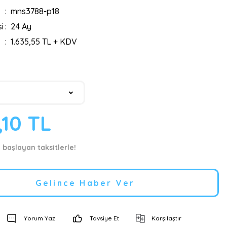
mns3788-p18
i
24 Ay
1.635,55 TL + KDV
,10 TL
 başlayan taksitlerle!
Gelince Haber Ver
Yorum Yaz
Tavsiye Et
Karşılaştır