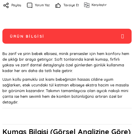
Karşılaştır
Paylaş
Yorum Yaz
Tavsiye Et
ÜRÜN BILGISI
Bu zarif ve şirin bebek elbisesi, minik prensesler için hem konforu hem
de şıklığı bir araya getiriyor. Soft tonlarında kareli kumaşı, fırfırlı
yakası ve zarif dantel detaylarıyla özel günlerden günlük kullanıma
kadar her anı daha da tatlı hale getirir.
Uzun kollu pamuklu üst kısmı bebeğinizin hassas cildine uyum
sağlarken, etek ucundaki tül katman elbiseye ekstra hacim ve masalsı
bir görünüm kazandırır. Takımın tamamlayıcısı olan ayıcık nakışlı mini
çanta ise hem sevimli hem de kombin bütünlüğünü artıran özel bir
detaydır.
Kumaş Bilgisi (Görsel Analizine Göre)