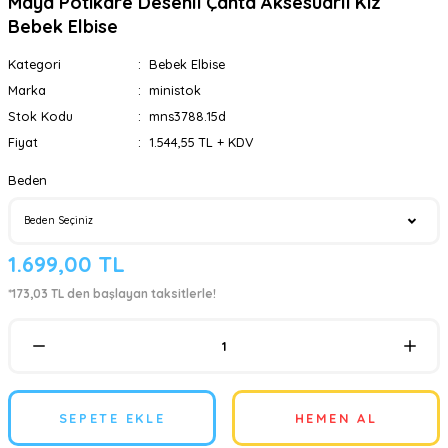
Maya Pötikare Desenli Çanta Aksesuarlı Kız
Bebek Elbise
Kategori
Bebek Elbise
Marka
ministok
Stok Kodu
mns3788.15d
Fiyat
1.544,55 TL + KDV
Beden
1.699,00 TL
*173,03 TL den başlayan taksitlerle!
SEPETE EKLE
HEMEN AL