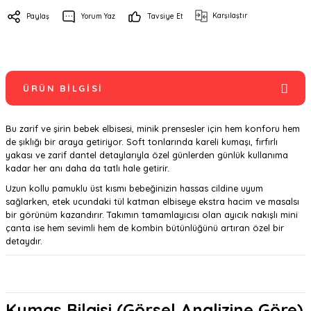
Karşılaştır
Paylaş
Yorum Yaz
Tavsiye Et
ÜRÜN BILGISI
Bu zarif ve şirin bebek elbisesi, minik prensesler için hem konforu hem
de şıklığı bir araya getiriyor. Soft tonlarında kareli kumaşı, fırfırlı
yakası ve zarif dantel detaylarıyla özel günlerden günlük kullanıma
kadar her anı daha da tatlı hale getirir.
Uzun kollu pamuklu üst kısmı bebeğinizin hassas cildine uyum
sağlarken, etek ucundaki tül katman elbiseye ekstra hacim ve masalsı
bir görünüm kazandırır. Takımın tamamlayıcısı olan ayıcık nakışlı mini
çanta ise hem sevimli hem de kombin bütünlüğünü artıran özel bir
detaydır.
Kumaş Bilgisi (Görsel Analizine Göre)