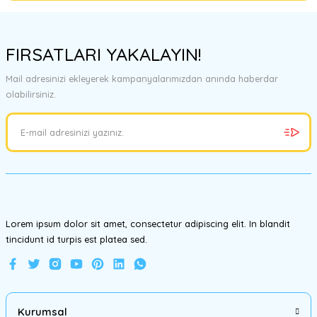
Bu ürünün fiyat bilgisi, resim, ürün açıklamalarında ve diğer
konularda yetersiz gördüğünüz noktaları öneri formunu kullanarak
FIRSATLARI YAKALAYIN!
tarafımıza iletebilirsiniz.
Görüş ve önerileriniz için teşekkür ederiz.
Mail adresinizi ekleyerek kampanyalarımızdan anında haberdar
olabilirsiniz.
Ürün resmi kalitesiz, bozuk veya görüntülenemiyor.
Ürün açıklamasında eksik bilgiler bulunuyor.
Ürün bilgilerinde hatalar bulunuyor.
Ürün fiyatı diğer sitelerden daha pahalı.
Bu ürüne benzer farklı alternatifler olmalı.
Lorem ipsum dolor sit amet, consectetur adipiscing elit. In blandit
tincidunt id turpis est platea sed.
Gönder
Kurumsal