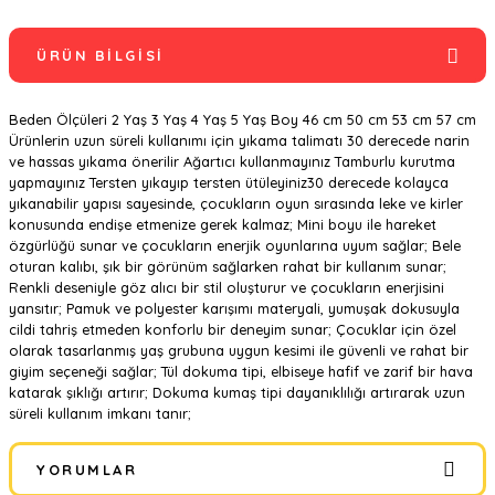
ÜRÜN BILGISI
Beden Ölçüleri 2 Yaş 3 Yaş 4 Yaş 5 Yaş Boy 46 cm 50 cm 53 cm 57 cm
Ürünlerin uzun süreli kullanımı için yıkama talimatı 30 derecede narin
ve hassas yıkama önerilir Ağartıcı kullanmayınız Tamburlu kurutma
yapmayınız Tersten yıkayıp tersten ütüleyiniz30 derecede kolayca
yıkanabilir yapısı sayesinde, çocukların oyun sırasında leke ve kirler
konusunda endişe etmenize gerek kalmaz; Mini boyu ile hareket
özgürlüğü sunar ve çocukların enerjik oyunlarına uyum sağlar; Bele
oturan kalıbı, şık bir görünüm sağlarken rahat bir kullanım sunar;
Renkli deseniyle göz alıcı bir stil oluşturur ve çocukların enerjisini
yansıtır; Pamuk ve polyester karışımı materyali, yumuşak dokusuyla
cildi tahriş etmeden konforlu bir deneyim sunar; Çocuklar için özel
olarak tasarlanmış yaş grubuna uygun kesimi ile güvenli ve rahat bir
giyim seçeneği sağlar; Tül dokuma tipi, elbiseye hafif ve zarif bir hava
katarak şıklığı artırır; Dokuma kumaş tipi dayanıklılığı artırarak uzun
süreli kullanım imkanı tanır;
YORUMLAR