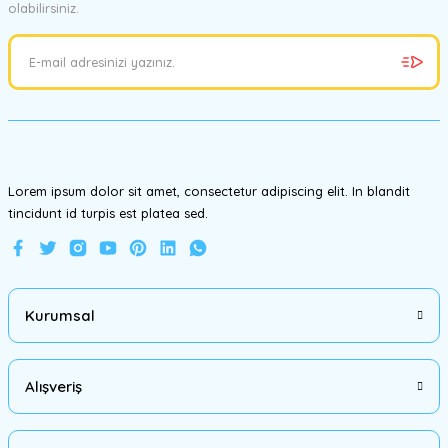
olabilirsiniz.
Ürün resmi kalitesiz, bozuk veya görüntülenemiyor.
Ürün açıklamasında eksik bilgiler bulunuyor.
Ürün bilgilerinde hatalar bulunuyor.
Ürün fiyatı diğer sitelerden daha pahalı.
Bu ürüne benzer farklı alternatifler olmalı.
Lorem ipsum dolor sit amet, consectetur adipiscing elit. In blandit
tincidunt id turpis est platea sed.
Gönder
Kurumsal
Alışveriş