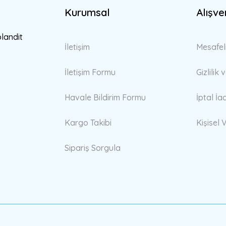
Kurumsal
Alışve
Gönder
blandit
İletişim
Mesafel
İletişim Formu
Gizlilik
Havale Bildirim Formu
İptal İa
Kargo Takibi
Kişisel V
Sipariş Sorgula