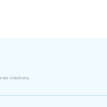
a yetersiz gördüğünüz noktaları öneri formunu kullanarak tarafımıza ilete
Bu ürüne ilk yorumu siz yapın!
Yorum Yaz
ar olabilirsiniz.