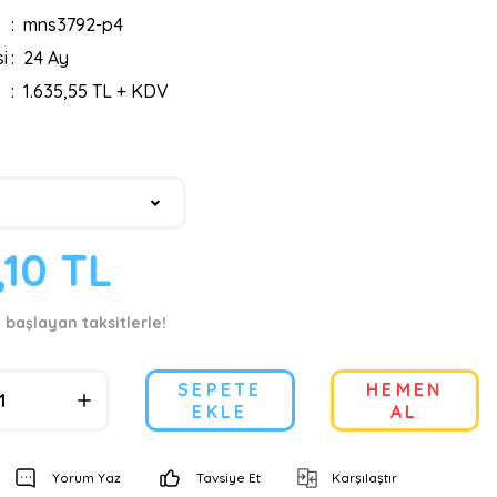
mns3792-p4
i
24 Ay
1.635,55 TL + KDV
,10 TL
 başlayan taksitlerle!
SEPETE
HEMEN
EKLE
AL
Yorum Yaz
Tavsiye Et
Karşılaştır