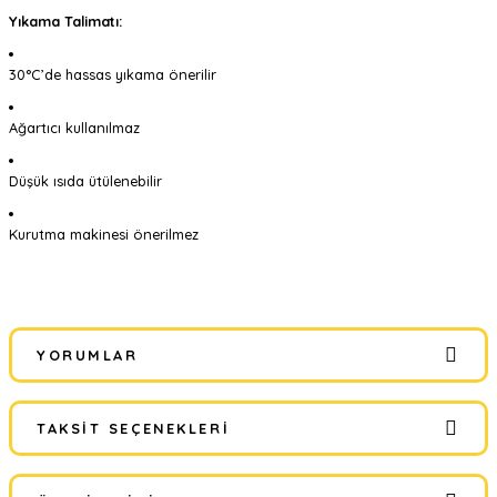
Yıkama Talimatı:
30°C’de hassas yıkama önerilir
Ağartıcı kullanılmaz
Düşük ısıda ütülenebilir
Kurutma makinesi önerilmez
YORUMLAR
TAKSIT SEÇENEKLERI
Bu ürüne ilk yorumu siz yapın!