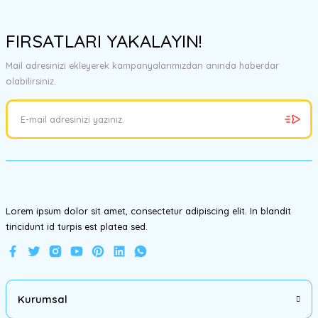
Bu ürünün fiyat bilgisi, resim, ürün açıklamalarında ve diğer
konularda yetersiz gördüğünüz noktaları öneri formunu kullanarak
FIRSATLARI YAKALAYIN!
tarafımıza iletebilirsiniz.
Görüş ve önerileriniz için teşekkür ederiz.
Mail adresinizi ekleyerek kampanyalarımızdan anında haberdar
olabilirsiniz.
Ürün resmi kalitesiz, bozuk veya görüntülenemiyor.
Ürün açıklamasında eksik bilgiler bulunuyor.
Ürün bilgilerinde hatalar bulunuyor.
Ürün fiyatı diğer sitelerden daha pahalı.
Bu ürüne benzer farklı alternatifler olmalı.
Lorem ipsum dolor sit amet, consectetur adipiscing elit. In blandit
tincidunt id turpis est platea sed.
Gönder
Kurumsal