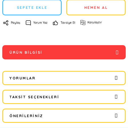
SEPETE EKLE
HEMEN AL
Karşılaştır
Paylaş
Yorum Yaz
Tavsiye Et
ÜRÜN BILGISI
YORUMLAR
TAKSIT SEÇENEKLERI
Bu ürüne ilk yorumu siz yapın!
ÖNERILERINIZ
Yorum Yaz