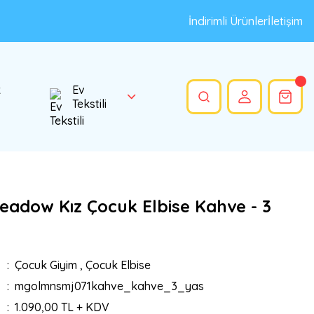
İndirimli Ürünler
İletişim
k
Ev
Tekstili
eadow Kız Çocuk Elbise Kahve - 3
Çocuk Giyim
,
Çocuk Elbise
mgolmnsmj071kahve_kahve_3_yas
1.090,00 TL + KDV