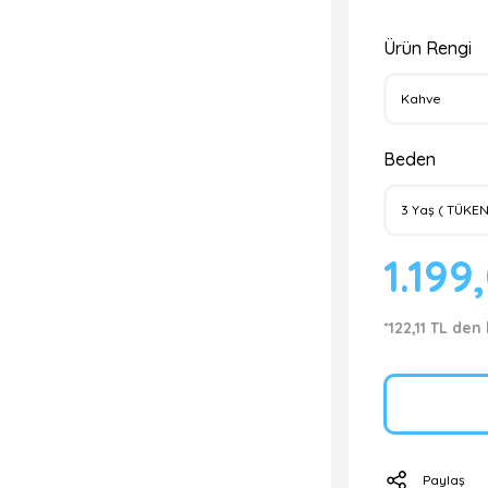
Ürün Rengi
Beden
1.199
*122,11 TL den
Paylaş