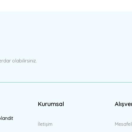
a yetersiz gördüğünüz noktaları öneri formunu kullanarak tarafımıza ilete
Bu ürüne ilk yorumu siz yapın!
Yorum Yaz
ar olabilirsiniz.
Kurumsal
Alışve
Gönder
blandit
İletişim
Mesafel