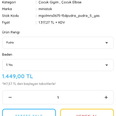
Kategori
Çocuk Giyim
,
Çocuk Elbise
Marka
ministok
Stok Kodu
mgolmns3675-15dpudra_pudra_5_yas
Fiyat
1.317,27 TL + KDV
Ürün Rengi
Beden
1.449,00 TL
*147,57 TL den başlayan taksitlerle!