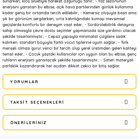
sunarken, kloş siluetiyle hareket özgürlüğü tanır.; - Yaz sezonunun
enerjisini yansıtan bu elbise, açık hava partilerinden günlük kullanıma
kadar geniş bir ortamda tercih edilebilir.; - Kemersiz oluşuyla basit ama
şık bir görünüm sergilerken, orta kalınlığındaki kumaşı mevsimsel
geçişlerde konforlu bir deneyim vaat eder.; - Sürdürülebilirlik detayına
sahip olmasıyla çevre dostu seçimler yapmanızda size yardımcı olacak
şekilde tasarlanmıştır.; - Cepsiz yapısıyla minimalist çizgilere sadık
kalırken, standart boyuyla farklı vücut tiplerine uyum sağlar.; - Türk
menşeli olması gurur verici bir tercih olup yerel üretimden gelen kaliteyi
temsil eder.; - Çocuk yaştaki kullanıcılar için uygun olan bu elbise, genç
ruhların enerjisini yansıtacak şekilde tasarlanmıştır.; - Saten materyali
parlaklık kazandırarak her açıdan dikkat çekici bir bitiş sağlar.
YORUMLAR
TAKSIT SEÇENEKLERI
Bu ürüne ilk yorumu siz yapın!
ÖNERILERINIZ
Yorum Yaz