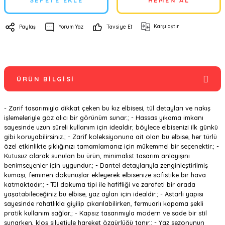
SEPETE EKLE
HEMEN AL
Karşılaştır
Paylaş
Yorum Yaz
Tavsiye Et
ÜRÜN BILGISI
- Zarif tasarımıyla dikkat çeken bu kız elbisesi, tül detayları ve nakış
işlemeleriyle göz alıcı bir görünüm sunar.; - Hassas yıkama imkanı
sayesinde uzun süreli kullanım için idealdir; böylece elbisenizi ilk günkü
gibi koruyabilirsiniz.; - Zarif koleksiyonuna ait olan bu elbise, her türlü
özel etkinlikte şıklığınızı tamamlamanız için mükemmel bir seçenektir.; -
Kutusuz olarak sunulan bu ürün, minimalist tasarım anlayışını
benimseyenler için uygundur.; - Dantel detaylarıyla zenginleştirilmiş
kumaşı, feminen dokunuşlar ekleyerek elbisenize sofistike bir hava
katmaktadır.; - Tül dokuma tipi ile hafifliği ve zarafeti bir arada
yaşatabileceğiniz bu elbise, yaz ayları için idealdir.; - Astarlı yapısı
sayesinde rahatlıkla giyilip çıkarılabilirken, fermuarlı kapama şekli
pratik kullanım sağlar.; - Kapsız tasarımıyla modern ve sade bir stil
sunarken, kloş siluetiyle hareket özgürlüğü tanır.; - Yaz sezonunun