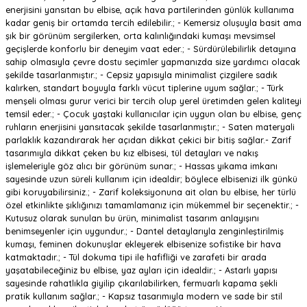
enerjisini yansıtan bu elbise, açık hava partilerinden günlük kullanıma
kadar geniş bir ortamda tercih edilebilir.; - Kemersiz oluşuyla basit ama
şık bir görünüm sergilerken, orta kalınlığındaki kumaşı mevsimsel
geçişlerde konforlu bir deneyim vaat eder.; - Sürdürülebilirlik detayına
sahip olmasıyla çevre dostu seçimler yapmanızda size yardımcı olacak
şekilde tasarlanmıştır.; - Cepsiz yapısıyla minimalist çizgilere sadık
kalırken, standart boyuyla farklı vücut tiplerine uyum sağlar.; - Türk
menşeli olması gurur verici bir tercih olup yerel üretimden gelen kaliteyi
temsil eder.; - Çocuk yaştaki kullanıcılar için uygun olan bu elbise, genç
ruhların enerjisini yansıtacak şekilde tasarlanmıştır.; - Saten materyali
parlaklık kazandırarak her açıdan dikkat çekici bir bitiş sağlar.- Zarif
tasarımıyla dikkat çeken bu kız elbisesi, tül detayları ve nakış
işlemeleriyle göz alıcı bir görünüm sunar.; - Hassas yıkama imkanı
sayesinde uzun süreli kullanım için idealdir; böylece elbisenizi ilk günkü
gibi koruyabilirsiniz.; - Zarif koleksiyonuna ait olan bu elbise, her türlü
özel etkinlikte şıklığınızı tamamlamanız için mükemmel bir seçenektir.; -
Kutusuz olarak sunulan bu ürün, minimalist tasarım anlayışını
benimseyenler için uygundur.; - Dantel detaylarıyla zenginleştirilmiş
kumaşı, feminen dokunuşlar ekleyerek elbisenize sofistike bir hava
katmaktadır.; - Tül dokuma tipi ile hafifliği ve zarafeti bir arada
yaşatabileceğiniz bu elbise, yaz ayları için idealdir.; - Astarlı yapısı
sayesinde rahatlıkla giyilip çıkarılabilirken, fermuarlı kapama şekli
pratik kullanım sağlar.; - Kapsız tasarımıyla modern ve sade bir stil