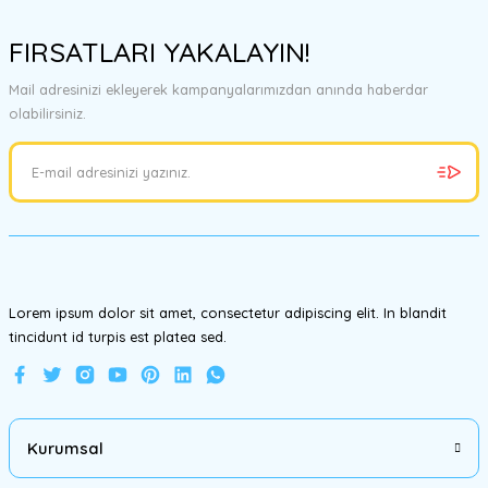
Bu ürünün fiyat bilgisi, resim, ürün açıklamalarında ve diğer
konularda yetersiz gördüğünüz noktaları öneri formunu kullanarak
FIRSATLARI YAKALAYIN!
tarafımıza iletebilirsiniz.
Görüş ve önerileriniz için teşekkür ederiz.
Mail adresinizi ekleyerek kampanyalarımızdan anında haberdar
olabilirsiniz.
Ürün resmi kalitesiz, bozuk veya görüntülenemiyor.
Ürün açıklamasında eksik bilgiler bulunuyor.
Ürün bilgilerinde hatalar bulunuyor.
Ürün fiyatı diğer sitelerden daha pahalı.
Bu ürüne benzer farklı alternatifler olmalı.
Lorem ipsum dolor sit amet, consectetur adipiscing elit. In blandit
tincidunt id turpis est platea sed.
Gönder
Kurumsal