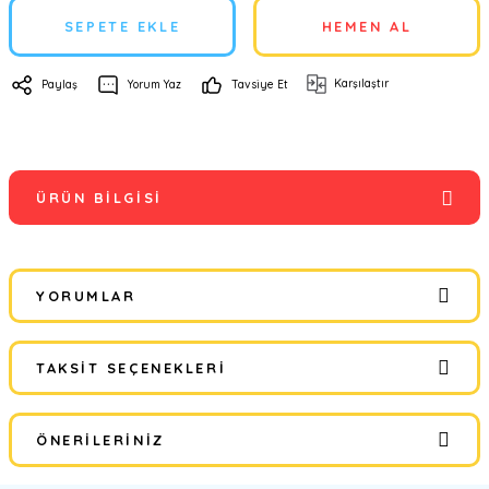
SEPETE EKLE
HEMEN AL
Karşılaştır
Paylaş
Yorum Yaz
Tavsiye Et
ÜRÜN BILGISI
YORUMLAR
TAKSIT SEÇENEKLERI
Bu ürüne ilk yorumu siz yapın!
ÖNERILERINIZ
Yorum Yaz