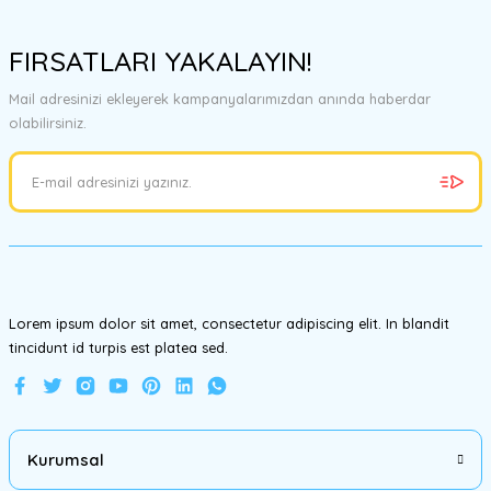
Bu ürünün fiyat bilgisi, resim, ürün açıklamalarında ve diğer
konularda yetersiz gördüğünüz noktaları öneri formunu kullanarak
FIRSATLARI YAKALAYIN!
tarafımıza iletebilirsiniz.
Görüş ve önerileriniz için teşekkür ederiz.
Mail adresinizi ekleyerek kampanyalarımızdan anında haberdar
olabilirsiniz.
Ürün resmi kalitesiz, bozuk veya görüntülenemiyor.
Ürün açıklamasında eksik bilgiler bulunuyor.
Ürün bilgilerinde hatalar bulunuyor.
Ürün fiyatı diğer sitelerden daha pahalı.
Bu ürüne benzer farklı alternatifler olmalı.
Lorem ipsum dolor sit amet, consectetur adipiscing elit. In blandit
tincidunt id turpis est platea sed.
Gönder
Kurumsal