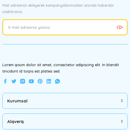
Mail adresinizi ekleyerek kampanyalarımızdan anında haberdar
olabilirsiniz.
Ürün resmi kalitesiz, bozuk veya görüntülenemiyor.
Ürün açıklamasında eksik bilgiler bulunuyor.
Ürün bilgilerinde hatalar bulunuyor.
Ürün fiyatı diğer sitelerden daha pahalı.
Bu ürüne benzer farklı alternatifler olmalı.
Lorem ipsum dolor sit amet, consectetur adipiscing elit. In blandit
tincidunt id turpis est platea sed.
Gönder
Kurumsal
Alışveriş