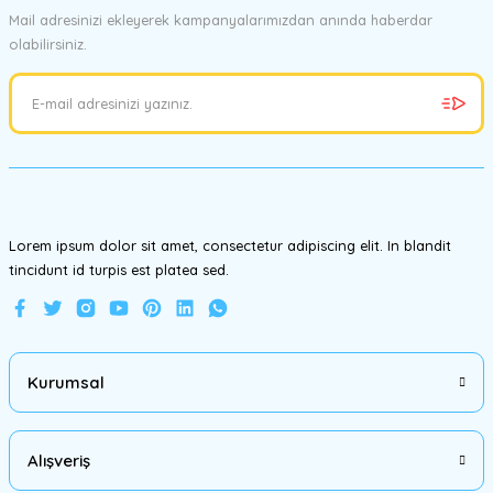
Mail adresinizi ekleyerek kampanyalarımızdan anında haberdar
olabilirsiniz.
Ürün resmi kalitesiz, bozuk veya görüntülenemiyor.
Ürün açıklamasında eksik bilgiler bulunuyor.
Ürün bilgilerinde hatalar bulunuyor.
Ürün fiyatı diğer sitelerden daha pahalı.
Bu ürüne benzer farklı alternatifler olmalı.
Lorem ipsum dolor sit amet, consectetur adipiscing elit. In blandit
tincidunt id turpis est platea sed.
Gönder
Kurumsal
Alışveriş