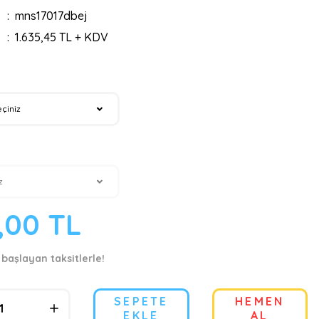
mns17017dbej
1.635,45 TL + KDV
,00 TL
 başlayan taksitlerle!
SEPETE
HEMEN
EKLE
AL