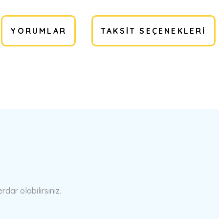
YORUMLAR
TAKSIT SEÇENEKLERI
a yetersiz gördüğünüz noktaları öneri formunu kullanarak tarafımıza ilete
Bu ürüne ilk yorumu siz yapın!
Yorum Yaz
ar olabilirsiniz.