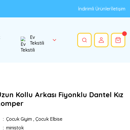
İndirimli Ürünler
İletişim
k
Ev
Tekstili
zun Kollu Arkası Fiyonklu Dantel Kız
Romper
Çocuk Giyim
,
Çocuk Elbise
ministok