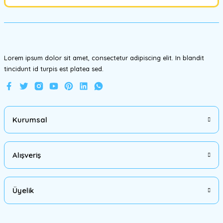
Ürün fiyatı diğer sitelerden daha pahalı.
Bu ürüne benzer farklı alternatifler olmalı.
Lorem ipsum dolor sit amet, consectetur adipiscing elit. In blandit
tincidunt id turpis est platea sed.
Gönder
Kurumsal
Alışveriş
Üyelik