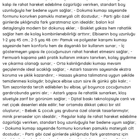
kalıp ile rahat hareket edebilme özgürlüğü verirken, standart boy
uzunluğuyla her bedene uyum sağlar.; - Dokuma kumaşı sayesinde
formunu korurken pamuklu materyali cilt dostudur.; - Parti gibi özel
günlerde şıklığınızla fark yaratmanız için idealdir; balon kol
detaylarıyla modern bir dokunuş ekler.; - Bisiklet yakası hem rahatlık
sağlar hem de kolay kombinlenebilirliği arttırır.; Elbisenin boy uzunluğu
1-2 yaş 45 cm.; 2-3 yaş 48 cm- Pamuk ve polyester karışımı kumaşı
sayesinde hem konforlu hem de dayanıklı bir kullanım sunar.; - İç
göstermeyen yapısı ile çocuğunuzun rahat hareket etmesini sağlar.; -
Fermuarlı kapama şekli pratik kullanım imkanı tanırken, kolay giydirme
ve çıkarma olanağı sunar.; - Orta kalınlığındaki kumaşı mevsim
geçişlerinde ideal sıcaklığı sağlar.; - Astarlı tasarımı sayesinde ekstra
koruma ve şıklık kazandırır.; - Hassas yıkama talimatına uygun şekilde
temizlenmesi kolaydır; böylece elbise uzun süre ilk günkü gibi kalır.; -
Tüm sezonlarda tercih edilebilen bu elbise, yıl boyunca çocuğunuzun
gardırobunda yerini alır.; - Astarlı yapısı ile rahatlık sunarken, kloş
siluetiyle zarif bir görünüm sağlar.; - Dijital baskı teknolojisiyle canlı ve
net çiçek desenleri elde edilir; her ortamda dikkat çekici bir stil
oluşturur.; - Bebek & çocuk yaş grubuna özel olarak tasarlanmıştır;
minik prensesler için idealdir.; - Regular kalıp ile rahat hareket edebilme
özgürlüğü verirken, standart boy uzunluğuyla her bedene uyum sağlar.;
- Dokuma kumaşı sayesinde formunu korurken pamuklu materyali cilt
dostudur.; - Parti gibi özel günlerde şıklığınızla fark yaratmanız için