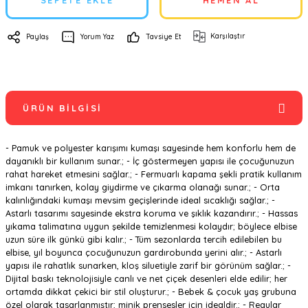
SEPETE EKLE
HEMEN AL
Karşılaştır
Paylaş
Yorum Yaz
Tavsiye Et
ÜRÜN BILGISI
- Pamuk ve polyester karışımı kumaşı sayesinde hem konforlu hem de
dayanıklı bir kullanım sunar.; - İç göstermeyen yapısı ile çocuğunuzun
rahat hareket etmesini sağlar.; - Fermuarlı kapama şekli pratik kullanım
imkanı tanırken, kolay giydirme ve çıkarma olanağı sunar.; - Orta
kalınlığındaki kumaşı mevsim geçişlerinde ideal sıcaklığı sağlar.; -
Astarlı tasarımı sayesinde ekstra koruma ve şıklık kazandırır.; - Hassas
yıkama talimatına uygun şekilde temizlenmesi kolaydır; böylece elbise
uzun süre ilk günkü gibi kalır.; - Tüm sezonlarda tercih edilebilen bu
elbise, yıl boyunca çocuğunuzun gardırobunda yerini alır.; - Astarlı
yapısı ile rahatlık sunarken, kloş siluetiyle zarif bir görünüm sağlar.; -
Dijital baskı teknolojisiyle canlı ve net çiçek desenleri elde edilir; her
ortamda dikkat çekici bir stil oluşturur.; - Bebek & çocuk yaş grubuna
özel olarak tasarlanmıştır; minik prensesler için idealdir.; - Regular