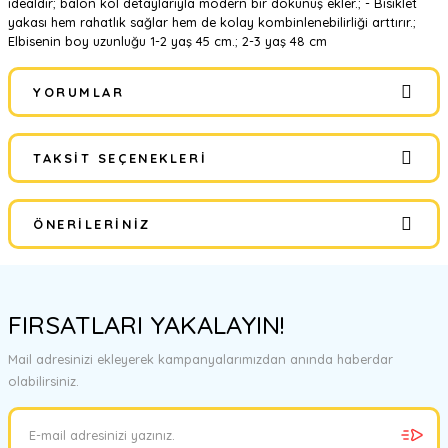
idealdir; balon kol detaylarıyla modern bir dokunuş ekler.; - Bisiklet
yakası hem rahatlık sağlar hem de kolay kombinlenebilirliği arttırır.;
Elbisenin boy uzunluğu 1-2 yaş 45 cm.; 2-3 yaş 48 cm
YORUMLAR
TAKSIT SEÇENEKLERI
Bu ürüne ilk yorumu siz yapın!
ÖNERILERINIZ
Yorum Yaz
Bu ürünün fiyat bilgisi, resim, ürün açıklamalarında ve diğer
konularda yetersiz gördüğünüz noktaları öneri formunu kullanarak
FIRSATLARI YAKALAYIN!
tarafımıza iletebilirsiniz.
Görüş ve önerileriniz için teşekkür ederiz.
Mail adresinizi ekleyerek kampanyalarımızdan anında haberdar
olabilirsiniz.
Ürün resmi kalitesiz, bozuk veya görüntülenemiyor.
Ürün açıklamasında eksik bilgiler bulunuyor.
Ürün bilgilerinde hatalar bulunuyor.