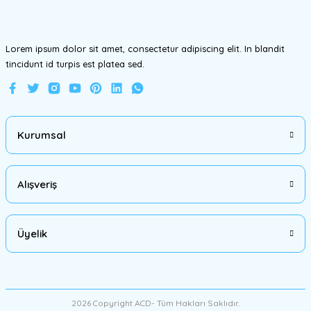
Bu ürüne benzer farklı alternatifler olmalı.
Lorem ipsum dolor sit amet, consectetur adipiscing elit. In blandit
tincidunt id turpis est platea sed.
Gönder
Kurumsal
Alışveriş
Üyelik
2026 Copyright ACD- Tüm Hakları Saklıdır.