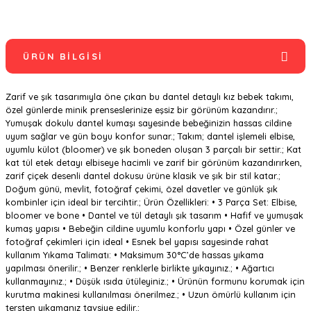
ÜRÜN BILGISI
Zarif ve şık tasarımıyla öne çıkan bu dantel detaylı kız bebek takımı,
özel günlerde minik prenseslerinize eşsiz bir görünüm kazandırır.;
Yumuşak dokulu dantel kumaşı sayesinde bebeğinizin hassas cildine
uyum sağlar ve gün boyu konfor sunar.; Takım; dantel işlemeli elbise,
uyumlu külot (bloomer) ve şık boneden oluşan 3 parçalı bir settir.; Kat
kat tül etek detayı elbiseye hacimli ve zarif bir görünüm kazandırırken,
zarif çiçek desenli dantel dokusu ürüne klasik ve şık bir stil katar.;
Doğum günü, mevlit, fotoğraf çekimi, özel davetler ve günlük şık
kombinler için ideal bir tercihtir.; Ürün Özellikleri: • 3 Parça Set: Elbise,
bloomer ve bone • Dantel ve tül detaylı şık tasarım • Hafif ve yumuşak
kumaş yapısı • Bebeğin cildine uyumlu konforlu yapı • Özel günler ve
fotoğraf çekimleri için ideal • Esnek bel yapısı sayesinde rahat
kullanım Yıkama Talimatı: • Maksimum 30°C’de hassas yıkama
yapılması önerilir.; • Benzer renklerle birlikte yıkayınız.; • Ağartıcı
kullanmayınız.; • Düşük ısıda ütüleyiniz.; • Ürünün formunu korumak için
kurutma makinesi kullanılması önerilmez.; • Uzun ömürlü kullanım için
tersten yıkamanız tavsiye edilir.;