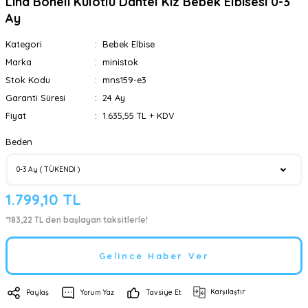
Lina Boneli Külotlu Dantel Kız Bebek Elbisesi 0-3
Ay
Kategori
Bebek Elbise
Marka
ministok
Stok Kodu
mns159-e3
Garanti Süresi
24 Ay
Fiyat
1.635,55 TL + KDV
Beden
1.799,10 TL
*183,22 TL den başlayan taksitlerle!
Gelince Haber Ver
Karşılaştır
Paylaş
Yorum Yaz
Tavsiye Et