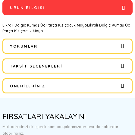
ÜRÜN BILGISI
Likralı Dalgıç Kumaş Üç Parça Kız çocuk MayoLikralı Dalgıç Kumaş Üç
Parça Kız çocuk Mayo
YORUMLAR
TAKSIT SEÇENEKLERI
Bu ürüne ilk yorumu siz yapın!
ÖNERILERINIZ
Yorum Yaz
Bu ürünün fiyat bilgisi, resim, ürün açıklamalarında ve diğer
konularda yetersiz gördüğünüz noktaları öneri formunu kullanarak
FIRSATLARI YAKALAYIN!
tarafımıza iletebilirsiniz.
Görüş ve önerileriniz için teşekkür ederiz.
Mail adresinizi ekleyerek kampanyalarımızdan anında haberdar
olabilirsiniz.