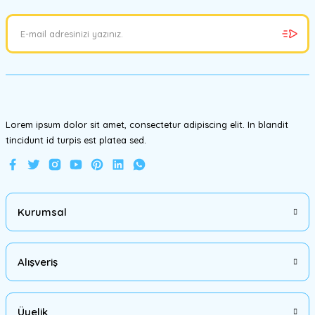
Ürün resmi kalitesiz, bozuk veya görüntülenemiyor.
Ürün açıklamasında eksik bilgiler bulunuyor.
Ürün bilgilerinde hatalar bulunuyor.
Ürün fiyatı diğer sitelerden daha pahalı.
Bu ürüne benzer farklı alternatifler olmalı.
Lorem ipsum dolor sit amet, consectetur adipiscing elit. In blandit
tincidunt id turpis est platea sed.
Gönder
Kurumsal
Alışveriş
Üyelik