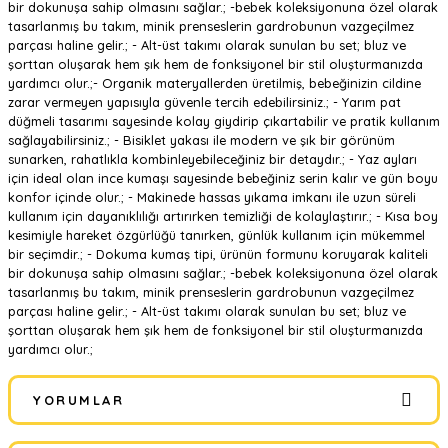
bir dokunuşa sahip olmasını sağlar.; -bebek koleksiyonuna özel olarak
tasarlanmış bu takım, minik prenseslerin gardrobunun vazgeçilmez
parçası haline gelir.; - Alt-üst takımı olarak sunulan bu set; bluz ve
şorttan oluşarak hem şık hem de fonksiyonel bir stil oluşturmanızda
yardımcı olur.;- Organik materyallerden üretilmiş, bebeğinizin cildine
zarar vermeyen yapısıyla güvenle tercih edebilirsiniz.; - Yarım pat
düğmeli tasarımı sayesinde kolay giydirip çıkartabilir ve pratik kullanım
sağlayabilirsiniz.; - Bisiklet yakası ile modern ve şık bir görünüm
sunarken, rahatlıkla kombinleyebileceğiniz bir detaydır.; - Yaz ayları
için ideal olan ince kumaşı sayesinde bebeğiniz serin kalır ve gün boyu
konfor içinde olur.; - Makinede hassas yıkama imkanı ile uzun süreli
kullanım için dayanıklılığı artırırken temizliği de kolaylaştırır.; - Kısa boy
kesimiyle hareket özgürlüğü tanırken, günlük kullanım için mükemmel
bir seçimdir.; - Dokuma kumaş tipi, ürünün formunu koruyarak kaliteli
bir dokunuşa sahip olmasını sağlar.; -bebek koleksiyonuna özel olarak
tasarlanmış bu takım, minik prenseslerin gardrobunun vazgeçilmez
parçası haline gelir.; - Alt-üst takımı olarak sunulan bu set; bluz ve
şorttan oluşarak hem şık hem de fonksiyonel bir stil oluşturmanızda
yardımcı olur.;
YORUMLAR