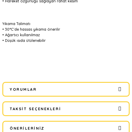
• Hareket özgürlüğü sağlayan rahat kesim
Yıkama Talimatı
• 30°C’de hassas yıkama önerilir
• Ağartıcı kullanılmaz
• Düşük ısıda ütülenebilir
YORUMLAR
TAKSIT SEÇENEKLERI
Bu ürüne ilk yorumu siz yapın!
ÖNERILERINIZ