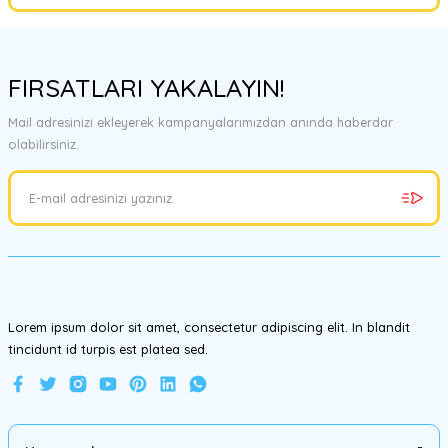
Yorum Yaz
Bu ürünün fiyat bilgisi, resim, ürün açıklamalarında ve diğer
konularda yetersiz gördüğünüz noktaları öneri formunu kullanarak
FIRSATLARI YAKALAYIN!
tarafımıza iletebilirsiniz.
Görüş ve önerileriniz için teşekkür ederiz.
Mail adresinizi ekleyerek kampanyalarımızdan anında haberdar
olabilirsiniz.
Ürün resmi kalitesiz, bozuk veya görüntülenemiyor.
Ürün açıklamasında eksik bilgiler bulunuyor.
Ürün bilgilerinde hatalar bulunuyor.
Ürün fiyatı diğer sitelerden daha pahalı.
Bu ürüne benzer farklı alternatifler olmalı.
Lorem ipsum dolor sit amet, consectetur adipiscing elit. In blandit
tincidunt id turpis est platea sed.
Gönder