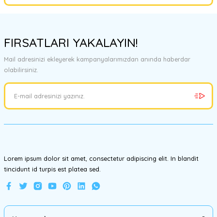
Yorum Yaz
Bu ürünün fiyat bilgisi, resim, ürün açıklamalarında ve diğer
konularda yetersiz gördüğünüz noktaları öneri formunu kullanarak
FIRSATLARI YAKALAYIN!
tarafımıza iletebilirsiniz.
Görüş ve önerileriniz için teşekkür ederiz.
Mail adresinizi ekleyerek kampanyalarımızdan anında haberdar
olabilirsiniz.
Ürün resmi kalitesiz, bozuk veya görüntülenemiyor.
Ürün açıklamasında eksik bilgiler bulunuyor.
Ürün bilgilerinde hatalar bulunuyor.
Ürün fiyatı diğer sitelerden daha pahalı.
Bu ürüne benzer farklı alternatifler olmalı.
Lorem ipsum dolor sit amet, consectetur adipiscing elit. In blandit
tincidunt id turpis est platea sed.
Gönder