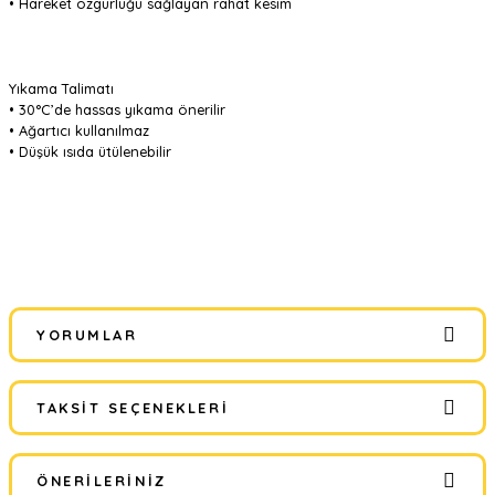
• Hareket özgürlüğü sağlayan rahat kesim
Yıkama Talimatı
• 30°C’de hassas yıkama önerilir
• Ağartıcı kullanılmaz
• Düşük ısıda ütülenebilir
YORUMLAR
TAKSIT SEÇENEKLERI
Bu ürüne ilk yorumu siz yapın!
ÖNERILERINIZ