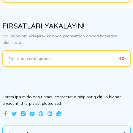
Yorum Yaz
Bu ürünün fiyat bilgisi, resim, ürün açıklamalarında ve diğer
konularda yetersiz gördüğünüz noktaları öneri formunu kullanarak
FIRSATLARI YAKALAYIN!
tarafımıza iletebilirsiniz.
Görüş ve önerileriniz için teşekkür ederiz.
Mail adresinizi ekleyerek kampanyalarımızdan anında haberdar
olabilirsiniz.
Ürün resmi kalitesiz, bozuk veya görüntülenemiyor.
Ürün açıklamasında eksik bilgiler bulunuyor.
Ürün bilgilerinde hatalar bulunuyor.
Ürün fiyatı diğer sitelerden daha pahalı.
Bu ürüne benzer farklı alternatifler olmalı.
Lorem ipsum dolor sit amet, consectetur adipiscing elit. In blandit
tincidunt id turpis est platea sed.
Gönder