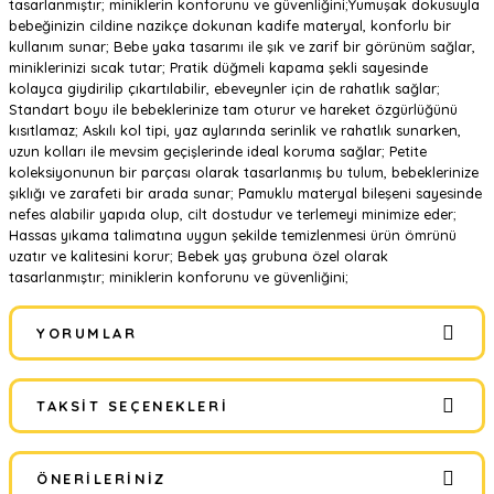
tasarlanmıştır; miniklerin konforunu ve güvenliğini;Yumuşak dokusuyla
bebeğinizin cildine nazikçe dokunan kadife materyal, konforlu bir
kullanım sunar; Bebe yaka tasarımı ile şık ve zarif bir görünüm sağlar,
miniklerinizi sıcak tutar; Pratik düğmeli kapama şekli sayesinde
kolayca giydirilip çıkartılabilir, ebeveynler için de rahatlık sağlar;
Standart boyu ile bebeklerinize tam oturur ve hareket özgürlüğünü
kısıtlamaz; Askılı kol tipi, yaz aylarında serinlik ve rahatlık sunarken,
uzun kolları ile mevsim geçişlerinde ideal koruma sağlar; Petite
koleksiyonunun bir parçası olarak tasarlanmış bu tulum, bebeklerinize
şıklığı ve zarafeti bir arada sunar; Pamuklu materyal bileşeni sayesinde
nefes alabilir yapıda olup, cilt dostudur ve terlemeyi minimize eder;
Hassas yıkama talimatına uygun şekilde temizlenmesi ürün ömrünü
uzatır ve kalitesini korur; Bebek yaş grubuna özel olarak
tasarlanmıştır; miniklerin konforunu ve güvenliğini;
YORUMLAR
TAKSIT SEÇENEKLERI
Bu ürüne ilk yorumu siz yapın!
ÖNERILERINIZ