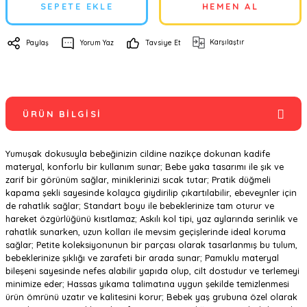
SEPETE EKLE
HEMEN AL
Karşılaştır
Paylaş
Yorum Yaz
Tavsiye Et
ÜRÜN BILGISI
Yumuşak dokusuyla bebeğinizin cildine nazikçe dokunan kadife
materyal, konforlu bir kullanım sunar; Bebe yaka tasarımı ile şık ve
zarif bir görünüm sağlar, miniklerinizi sıcak tutar; Pratik düğmeli
kapama şekli sayesinde kolayca giydirilip çıkartılabilir, ebeveynler için
de rahatlık sağlar; Standart boyu ile bebeklerinize tam oturur ve
hareket özgürlüğünü kısıtlamaz; Askılı kol tipi, yaz aylarında serinlik ve
rahatlık sunarken, uzun kolları ile mevsim geçişlerinde ideal koruma
sağlar; Petite koleksiyonunun bir parçası olarak tasarlanmış bu tulum,
bebeklerinize şıklığı ve zarafeti bir arada sunar; Pamuklu materyal
bileşeni sayesinde nefes alabilir yapıda olup, cilt dostudur ve terlemeyi
minimize eder; Hassas yıkama talimatına uygun şekilde temizlenmesi
ürün ömrünü uzatır ve kalitesini korur; Bebek yaş grubuna özel olarak