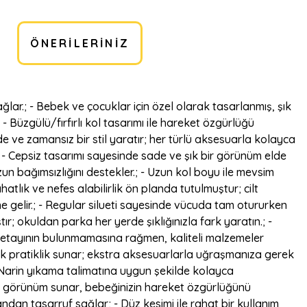
ÖNERILERINIZ
ğlar.; - Bebek ve çocuklar için özel olarak tasarlanmış, şık
 - Büzgülü/fırfırlı kol tasarımı ile hareket özgürlüğü
e ve zamansız bir stil yaratır; her türlü aksesuarla kolayca
.; - Cepsiz tasarımı sayesinde sade ve şık bir görünüm elde
zun bağımsızlığını destekler.; - Uzun kol boyu ile mevsim
atlık ve nefes alabilirlik ön planda tutulmuştur; cilt
ne gelir.; - Regular silueti sayesinde vücuda tam otururken
ır; okuldan parka her yerde şıklığınızla fark yaratın.; -
ik detayının bulunmamasına rağmen, kaliteli malzemeler
arak pratiklik sunar; ekstra aksesuarlarla uğraşmanıza gerek
- Narin yıkama talimatına uygun şekilde kolayca
li bir görünüm sunar, bebeğinizin hareket özgürlüğünü
ndan tasarruf sağlar; - Düz kesimi ile rahat bir kullanım