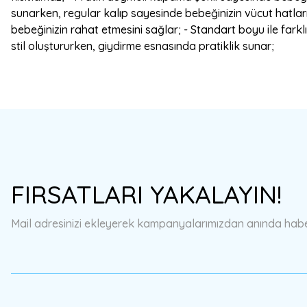
sunarken, regular kalıp sayesinde bebeğinizin vücut hatları
bebeğinizin rahat etmesini sağlar; - Standart boyu ile farkl
stil oluştururken, giydirme esnasında pratiklik sunar;
Bu ürünün fiyat bilgisi, resim, ürün açıklamalarında ve diğer konulard
Görüş ve önerileriniz için teşekkür ederiz.
Ürün resmi kalitesiz, bozuk veya görüntülenemiyor.
FIRSATLARI YAKALAYIN!
Ürün açıklamasında eksik bilgiler bulunuyor.
Ürün bilgilerinde hatalar bulunuyor.
Mail adresinizi ekleyerek kampanyalarımızdan anında haberd
Ürün fiyatı diğer sitelerden daha pahalı.
Bu ürüne benzer farklı alternatifler olmalı.