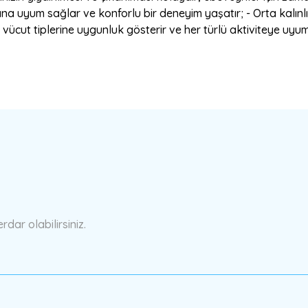
na uyum sağlar ve konforlu bir deneyim yaşatır; - Orta kalınl
ı vücut tiplerine uygunluk gösterir ve her türlü aktiviteye uy
a yetersiz gördüğünüz noktaları öneri formunu kullanarak tarafımıza ilete
Bu ürüne ilk yorumu siz yapın!
Yorum Yaz
ar olabilirsiniz.