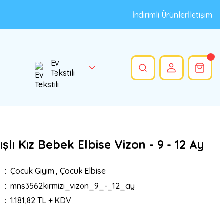
İndirimli Ürünler
İletişim
k
Ev
Tekstili
şlı Kız Bebek Elbise Vizon - 9 - 12 Ay
Çocuk Giyim
,
Çocuk Elbise
mns3562kirmizi_vizon_9_-_12_ay
1.181,82 TL + KDV