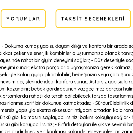
YORUMLAR
TAKSIT SEÇENEKLERI
.; - Dokuma kumaş yapısı, dayanıklılığı ve konforu bir arada sa
e dikkat çeker ve enerjik kombinler oluşturmanıza olanak tanır.;
sayesinde rahat bir giyim deneyimi sağlar.; - Düz deseniyle sad
riş deneyimi sunar; ekstra parçalarla uğraşmanıza gerek kalmaz
ekliyle kolay giyilip çıkartılabilir; bebeğinizin veya çocuğunu
mevsim geçişlerinde ideal konforu sunar.; Astarsız yapısıyla rah
örünüm kazandırır; bebek gardırobunun vazgeçilmez parçası hali
k ortamlarda rahatlıkla tercih edilebilecek tarzda tasarlanmışt
e hazırlanmış zarif bir dokunuş katmaktadır.; - Sürdürülebilirl
- Kemersiz yapısıyla ekstra aksesuar ihtiyacını ortadan kaldır
nkü gibi kalmasını sağlayabilirsiniz; bakım kolaylığı sağlar.
ünkü gibi koruyabilirsiniz; - Fırfırlı detayları ile şık ve sevim
zin giydirilmesi ve çıkarılması kolaydır, ebeveynler için zama