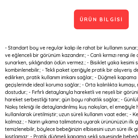
ÜRÜN BILGISI
- Standart boy ve regular kalıp ile rahat bir kullanım sunar
ve eğlenceli bir görünüm kazandırır.; - Canlı kırmızı rengi il
sunarken, şıklığından ödün vermez.; - Bisiklet yaka kesimi 
kombinlenebilir.; - Tekli paket içeriğiyle pratik bir alışve
edilirken, pratik kullanım imkanı sağlar.; - Düğmeli kapama ş
geçişlerinde ideal koruma sağlar.; - Orta kalınlıkta kumaşı, 
dostudur.; - Fırfırlı detaylarıyla hareketli ve neşeli bir g
hareket serbestliği tanır; gün boyu rahatlık sağlar.; - Günlü
Nakış tekniği ile detaylandırılmış kuş nakışları, el emeğiyl
kullanılarak üretilmiştir; uzun süreli kullanım vaat eder.; 
kalmaz.; - Narin yıkama talimatına uyarak ürününüzün ilk gü
temizlenebilir, böylece bebeğinizin elbisesini uzun süre ilk g
kısıtlamaz; - Pratik düğmeli kapama şekli sayesinde bebeğini