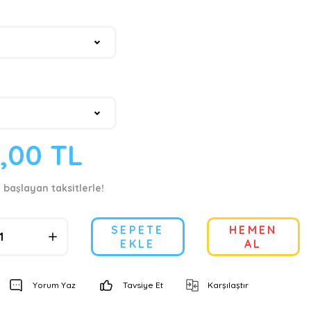
0,00 TL
 başlayan taksitlerle!
SEPETE
HEMEN
EKLE
AL
Yorum Yaz
Tavsiye Et
Karşılaştır