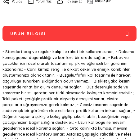
Karşılaştır
Paylaş
Yorum Yaz
Tavsiye Et
ÜRÜN BILGISI
- Standart boy ve regular kalıp ile rahat bir kullanım sunar.; - Dokuma
kumaş yapısı, dayanıklılığı ve konforu bir arada sağlar.; - Bebek ve
çocuklar için özel olarak tasarlanmış, şık ve eğlenceli bir görünüm
kazandırır.; - Canlı kırmızı rengi ile dikkat çeker ve enerjik kombinler
oluşturmanıza olanak tanır.; - Büzgülü/fırfırlı kol tasarımı ile hareket
özgürlüğü sunarken, şıklığından ödün vermez.; - Bisiklet yaka kesimi
sayesinde rahat bir giyim deneyimi sağlar.; - Düz deseniyle sade ve
zamansız bir stil yaratır; her türlü aksesuarla kolayca kombinlenebilir.; -
Tekli paket içeriğiyle pratik bir alışveriş deneyimi sunar; ekstra
parçalarla uğraşmanıza gerek kalmaz.; - Cepsiz tasarımı sayesinde
sade ve şık bir görünüm elde edilirken, pratik kullanım imkanı sağlar.; -
Düğmeli kapama şekliyle kolay giyilip çıkartılabilir; bebeğinizin veya
çocuğunuzun bağımsızlığını destekler.; - Uzun kol boyu ile mevsim
geçişlerinde ideal koruma sağlar.; - Orta kalınlıkta kumaşı, mevsim
geçişlerinde ideal konforu sunar.; Astarsız yapısıyla rahatlık ve nefes