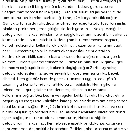
alabilirlik ön planda tutulmuştur; cilt dostudur.; - Fırfırlı detaylarıyla
hareketli ve neşeli bir görünüm kazandırır; bebek gardırobunun
vazgeçilmez parçası haline gelir.; - Regular silueti sayesinde vücuda
tam otururken hareket serbestliği tanır; gün boyu rahatlık sağlar.; -
Günlük ortamlarda rahatlıkla tercih edilebilecek tarzda tasarlanmıştır;
okuldan parka her yerde şıklığınızla fark yaratın.; - Nakış tekniği ile
detaylandırılmış kuş nakışları, el emeğiyle hazırlanmış zarif bir dokunuş
katmaktadır.; - Sürdürülebilirlik detayının bulunmamasına rağmen,
kaliteli malzemeler kullanılarak üretilmiştir; uzun süreli kullanım vaat
eder.; - Kemersiz yapısıyla ekstra aksesuar ihtiyacını ortadan
kaldırarak pratiklik sunar; ekstra aksesuarlarla uğraşmanıza gerek
kalmaz.; - Narin yıkama talimatına uyarak ürününüzün ilk günkü gibi
kalmasını sağlayabilirsiniz; bakım kolaylığı sağlar.Zarif kuş nakış
detaylarıyla süslenmiş, şık ve sevimli bir görünüm sunan kız bebek
elbisesi; Hem gündüz hem de gece kullanımına uygun, çok yönlü
tasarımıyla her ortamda rahatlıkla tercih edilebilir; Narin yıkama
talimatına uygun şekilde temizlenmesi, elbisenin uzun ömürlü
kullanımını sağlar; Düz kesimi ve regular kalıbı ile rahat hareket etme
özgürlüğü sunar; Orta kalınlıkta kumaşı sayesinde mevsim geçişlerinde
ideal konforu sağlar; Büzgülü/fırfırlı kol tasarımı ile hareketli ve canlı
bir stil oluşturur; Standart boyu sayesinde bebeklerin vücut hatlarına
uyum sağlayarak rahat bir kullanım sunar; Nakış tekniği ile
detaylandırılmış kuş motifleri, elbiseye estetik bir dokunuş katarken
aynı zamanda dayanıklılık kazandırır; Bisiklet yaka tasarımı modern ve