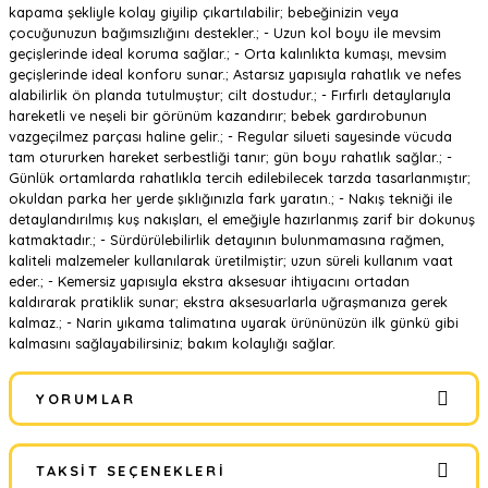
kapama şekliyle kolay giyilip çıkartılabilir; bebeğinizin veya
çocuğunuzun bağımsızlığını destekler.; - Uzun kol boyu ile mevsim
geçişlerinde ideal koruma sağlar.; - Orta kalınlıkta kumaşı, mevsim
geçişlerinde ideal konforu sunar.; Astarsız yapısıyla rahatlık ve nefes
alabilirlik ön planda tutulmuştur; cilt dostudur.; - Fırfırlı detaylarıyla
hareketli ve neşeli bir görünüm kazandırır; bebek gardırobunun
vazgeçilmez parçası haline gelir.; - Regular silueti sayesinde vücuda
tam otururken hareket serbestliği tanır; gün boyu rahatlık sağlar.; -
Günlük ortamlarda rahatlıkla tercih edilebilecek tarzda tasarlanmıştır;
okuldan parka her yerde şıklığınızla fark yaratın.; - Nakış tekniği ile
detaylandırılmış kuş nakışları, el emeğiyle hazırlanmış zarif bir dokunuş
katmaktadır.; - Sürdürülebilirlik detayının bulunmamasına rağmen,
kaliteli malzemeler kullanılarak üretilmiştir; uzun süreli kullanım vaat
eder.; - Kemersiz yapısıyla ekstra aksesuar ihtiyacını ortadan
kaldırarak pratiklik sunar; ekstra aksesuarlarla uğraşmanıza gerek
kalmaz.; - Narin yıkama talimatına uyarak ürününüzün ilk günkü gibi
kalmasını sağlayabilirsiniz; bakım kolaylığı sağlar.
YORUMLAR
TAKSIT SEÇENEKLERI