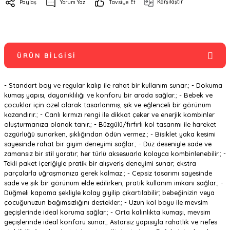
Karşılaştır
Paylaş
Yorum Yaz
Tavsiye Et
ÜRÜN BILGISI
- Standart boy ve regular kalıp ile rahat bir kullanım sunar.; - Dokuma
kumaş yapısı, dayanıklılığı ve konforu bir arada sağlar.; - Bebek ve
çocuklar için özel olarak tasarlanmış, şık ve eğlenceli bir görünüm
kazandırır.; - Canlı kırmızı rengi ile dikkat çeker ve enerjik kombinler
oluşturmanıza olanak tanır.; - Büzgülü/fırfırlı kol tasarımı ile hareket
özgürlüğü sunarken, şıklığından ödün vermez.; - Bisiklet yaka kesimi
sayesinde rahat bir giyim deneyimi sağlar.; - Düz deseniyle sade ve
zamansız bir stil yaratır; her türlü aksesuarla kolayca kombinlenebilir.; -
Tekli paket içeriğiyle pratik bir alışveriş deneyimi sunar; ekstra
parçalarla uğraşmanıza gerek kalmaz.; - Cepsiz tasarımı sayesinde
sade ve şık bir görünüm elde edilirken, pratik kullanım imkanı sağlar.; -
Düğmeli kapama şekliyle kolay giyilip çıkartılabilir; bebeğinizin veya
çocuğunuzun bağımsızlığını destekler.; - Uzun kol boyu ile mevsim
geçişlerinde ideal koruma sağlar.; - Orta kalınlıkta kumaşı, mevsim
geçişlerinde ideal konforu sunar.; Astarsız yapısıyla rahatlık ve nefes