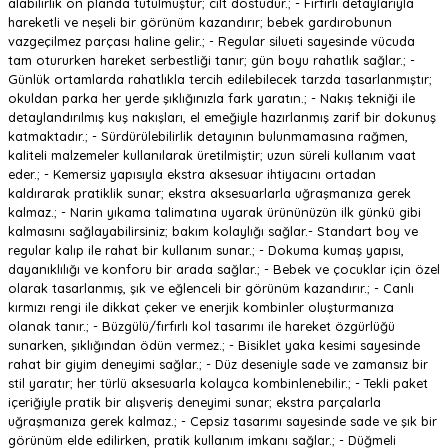
alabilirlik ön planda tutulmuştur; cilt dostudur.; - Fırfırlı detaylarıyla
hareketli ve neşeli bir görünüm kazandırır; bebek gardırobunun
vazgeçilmez parçası haline gelir.; - Regular silueti sayesinde vücuda
tam otururken hareket serbestliği tanır; gün boyu rahatlık sağlar.; -
Günlük ortamlarda rahatlıkla tercih edilebilecek tarzda tasarlanmıştır;
okuldan parka her yerde şıklığınızla fark yaratın.; - Nakış tekniği ile
detaylandırılmış kuş nakışları, el emeğiyle hazırlanmış zarif bir dokunuş
katmaktadır.; - Sürdürülebilirlik detayının bulunmamasına rağmen,
kaliteli malzemeler kullanılarak üretilmiştir; uzun süreli kullanım vaat
eder.; - Kemersiz yapısıyla ekstra aksesuar ihtiyacını ortadan
kaldırarak pratiklik sunar; ekstra aksesuarlarla uğraşmanıza gerek
kalmaz.; - Narin yıkama talimatına uyarak ürününüzün ilk günkü gibi
kalmasını sağlayabilirsiniz; bakım kolaylığı sağlar.- Standart boy ve
regular kalıp ile rahat bir kullanım sunar.; - Dokuma kumaş yapısı,
dayanıklılığı ve konforu bir arada sağlar.; - Bebek ve çocuklar için özel
olarak tasarlanmış, şık ve eğlenceli bir görünüm kazandırır.; - Canlı
kırmızı rengi ile dikkat çeker ve enerjik kombinler oluşturmanıza
olanak tanır.; - Büzgülü/fırfırlı kol tasarımı ile hareket özgürlüğü
sunarken, şıklığından ödün vermez.; - Bisiklet yaka kesimi sayesinde
rahat bir giyim deneyimi sağlar.; - Düz deseniyle sade ve zamansız bir
stil yaratır; her türlü aksesuarla kolayca kombinlenebilir.; - Tekli paket
içeriğiyle pratik bir alışveriş deneyimi sunar; ekstra parçalarla
uğraşmanıza gerek kalmaz.; - Cepsiz tasarımı sayesinde sade ve şık bir
görünüm elde edilirken, pratik kullanım imkanı sağlar.; - Düğmeli