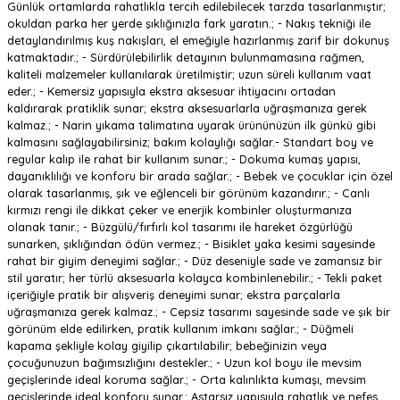
Günlük ortamlarda rahatlıkla tercih edilebilecek tarzda tasarlanmıştır;
okuldan parka her yerde şıklığınızla fark yaratın.; - Nakış tekniği ile
detaylandırılmış kuş nakışları, el emeğiyle hazırlanmış zarif bir dokunuş
katmaktadır.; - Sürdürülebilirlik detayının bulunmamasına rağmen,
kaliteli malzemeler kullanılarak üretilmiştir; uzun süreli kullanım vaat
eder.; - Kemersiz yapısıyla ekstra aksesuar ihtiyacını ortadan
kaldırarak pratiklik sunar; ekstra aksesuarlarla uğraşmanıza gerek
kalmaz.; - Narin yıkama talimatına uyarak ürününüzün ilk günkü gibi
kalmasını sağlayabilirsiniz; bakım kolaylığı sağlar.- Standart boy ve
regular kalıp ile rahat bir kullanım sunar.; - Dokuma kumaş yapısı,
dayanıklılığı ve konforu bir arada sağlar.; - Bebek ve çocuklar için özel
olarak tasarlanmış, şık ve eğlenceli bir görünüm kazandırır.; - Canlı
kırmızı rengi ile dikkat çeker ve enerjik kombinler oluşturmanıza
olanak tanır.; - Büzgülü/fırfırlı kol tasarımı ile hareket özgürlüğü
sunarken, şıklığından ödün vermez.; - Bisiklet yaka kesimi sayesinde
rahat bir giyim deneyimi sağlar.; - Düz deseniyle sade ve zamansız bir
stil yaratır; her türlü aksesuarla kolayca kombinlenebilir.; - Tekli paket
içeriğiyle pratik bir alışveriş deneyimi sunar; ekstra parçalarla
uğraşmanıza gerek kalmaz.; - Cepsiz tasarımı sayesinde sade ve şık bir
görünüm elde edilirken, pratik kullanım imkanı sağlar.; - Düğmeli
kapama şekliyle kolay giyilip çıkartılabilir; bebeğinizin veya
çocuğunuzun bağımsızlığını destekler.; - Uzun kol boyu ile mevsim
geçişlerinde ideal koruma sağlar.; - Orta kalınlıkta kumaşı, mevsim
geçişlerinde ideal konforu sunar.; Astarsız yapısıyla rahatlık ve nefes