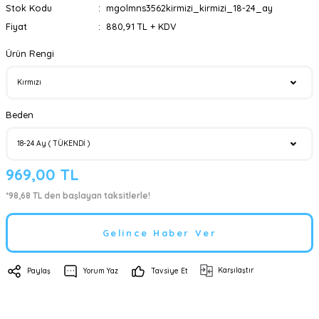
Stok Kodu
mgolmns3562kirmizi_kirmizi_18-24_ay
Fiyat
880,91 TL + KDV
Ürün Rengi
Beden
969,00 TL
*98,68 TL den başlayan taksitlerle!
Gelince Haber Ver
Karşılaştır
Paylaş
Yorum Yaz
Tavsiye Et