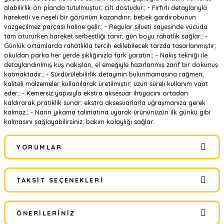
alabilirlik ön planda tutulmuştur; cilt dostudur.; - Fırfırlı detaylarıyla
hareketli ve neşeli bir görünüm kazandırır; bebek gardırobunun
vazgeçilmez parçası haline gelir.; - Regular silueti sayesinde vücuda
tam otururken hareket serbestliği tanır; gün boyu rahatlık sağlar.; -
Günlük ortamlarda rahatlıkla tercih edilebilecek tarzda tasarlanmıştır;
okuldan parka her yerde şıklığınızla fark yaratın.; - Nakış tekniği ile
detaylandırılmış kuş nakışları, el emeğiyle hazırlanmış zarif bir dokunuş
katmaktadır.; - Sürdürülebilirlik detayının bulunmamasına rağmen,
kaliteli malzemeler kullanılarak üretilmiştir; uzun süreli kullanım vaat
eder.; - Kemersiz yapısıyla ekstra aksesuar ihtiyacını ortadan
kaldırarak pratiklik sunar; ekstra aksesuarlarla uğraşmanıza gerek
kalmaz.; - Narin yıkama talimatına uyarak ürününüzün ilk günkü gibi
kalmasını sağlayabilirsiniz; bakım kolaylığı sağlar.
YORUMLAR
TAKSIT SEÇENEKLERI
Bu ürüne ilk yorumu siz yapın!
ÖNERILERINIZ
Yorum Yaz