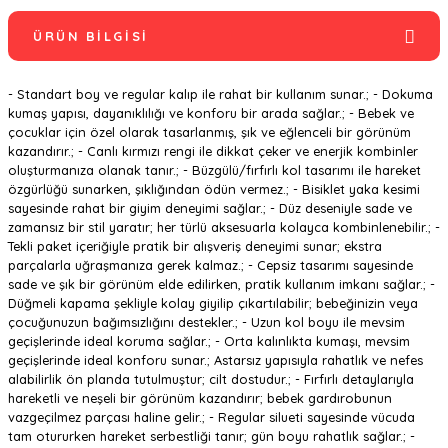
ÜRÜN BILGISI
- Standart boy ve regular kalıp ile rahat bir kullanım sunar.; - Dokuma
kumaş yapısı, dayanıklılığı ve konforu bir arada sağlar.; - Bebek ve
çocuklar için özel olarak tasarlanmış, şık ve eğlenceli bir görünüm
kazandırır.; - Canlı kırmızı rengi ile dikkat çeker ve enerjik kombinler
oluşturmanıza olanak tanır.; - Büzgülü/fırfırlı kol tasarımı ile hareket
özgürlüğü sunarken, şıklığından ödün vermez.; - Bisiklet yaka kesimi
sayesinde rahat bir giyim deneyimi sağlar.; - Düz deseniyle sade ve
zamansız bir stil yaratır; her türlü aksesuarla kolayca kombinlenebilir.; -
Tekli paket içeriğiyle pratik bir alışveriş deneyimi sunar; ekstra
parçalarla uğraşmanıza gerek kalmaz.; - Cepsiz tasarımı sayesinde
sade ve şık bir görünüm elde edilirken, pratik kullanım imkanı sağlar.; -
Düğmeli kapama şekliyle kolay giyilip çıkartılabilir; bebeğinizin veya
çocuğunuzun bağımsızlığını destekler.; - Uzun kol boyu ile mevsim
geçişlerinde ideal koruma sağlar.; - Orta kalınlıkta kumaşı, mevsim
geçişlerinde ideal konforu sunar.; Astarsız yapısıyla rahatlık ve nefes
alabilirlik ön planda tutulmuştur; cilt dostudur.; - Fırfırlı detaylarıyla
hareketli ve neşeli bir görünüm kazandırır; bebek gardırobunun
vazgeçilmez parçası haline gelir.; - Regular silueti sayesinde vücuda
tam otururken hareket serbestliği tanır; gün boyu rahatlık sağlar.; -