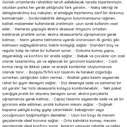
Günlük ortamlarda rahatlıkla tercih edilebilecek tarzda tasarlanmıştır;
okuldan parka her yerde şıklığınızla fark yaratın.; - Nakış tekniği ile
detaylandırılmış kuş nakışları, el emeğiyle hazırlanmış zarif bir dokunuş
katmaktadır.; - Sürdürülebilirlik detayının bulunmamasına rağmen,
kaliteli malzemeler kullanılarak üretilmiştir; uzun süreli kullanım vaat
eder.; - Kemersiz yapısıyla ekstra aksesuar ihtiyacını ortadan
kaldırarak pratiklik sunar; ekstra aksesuarlarla uğraşmanıza gerek
kalmaz.; - Narin yıkama talimatına uyarak ürününüzün ilk günkü gibi
kalmasını sağlayabilirsiniz; bakım kolaylığı sağlar.- Standart boy ve
regular kalıp ile rahat bir kullanım sunar.; - Dokuma kumaş yapısı,
dayanıklılığı ve konforu bir arada sağlar.; - Bebek ve çocuklar için özel
olarak tasarlanmış, şık ve eğlenceli bir görünüm kazandırır.; - Canlı
kırmızı rengi ile dikkat çeker ve enerjik kombinler oluşturmanıza
olanak tanır.; - Büzgülü/fırfırlı kol tasarımı ile hareket özgürlüğü
sunarken, şıklığından ödün vermez.; - Bisiklet yaka kesimi sayesinde
rahat bir giyim deneyimi sağlar.; - Düz deseniyle sade ve zamansız bir
stil yaratır; her türlü aksesuarla kolayca kombinlenebilir.; - Tekli paket
içeriğiyle pratik bir alışveriş deneyimi sunar; ekstra parçalarla
uğraşmanıza gerek kalmaz.; - Cepsiz tasarımı sayesinde sade ve şık bir
görünüm elde edilirken, pratik kullanım imkanı sağlar.; - Düğmeli
kapama şekliyle kolay giyilip çıkartılabilir; bebeğinizin veya
çocuğunuzun bağımsızlığını destekler.; - Uzun kol boyu ile mevsim
geçişlerinde ideal koruma sağlar.; - Orta kalınlıkta kumaşı, mevsim
geçişlerinde ideal konforu sunar.; Astarsız yapısıyla rahatlık ve nefes