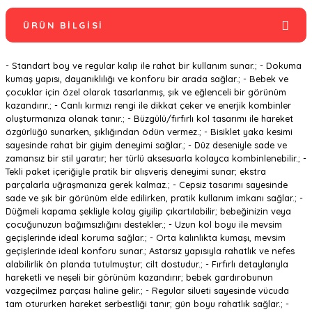
ÜRÜN BILGISI
- Standart boy ve regular kalıp ile rahat bir kullanım sunar.; - Dokuma
kumaş yapısı, dayanıklılığı ve konforu bir arada sağlar.; - Bebek ve
çocuklar için özel olarak tasarlanmış, şık ve eğlenceli bir görünüm
kazandırır.; - Canlı kırmızı rengi ile dikkat çeker ve enerjik kombinler
oluşturmanıza olanak tanır.; - Büzgülü/fırfırlı kol tasarımı ile hareket
özgürlüğü sunarken, şıklığından ödün vermez.; - Bisiklet yaka kesimi
sayesinde rahat bir giyim deneyimi sağlar.; - Düz deseniyle sade ve
zamansız bir stil yaratır; her türlü aksesuarla kolayca kombinlenebilir.; -
Tekli paket içeriğiyle pratik bir alışveriş deneyimi sunar; ekstra
parçalarla uğraşmanıza gerek kalmaz.; - Cepsiz tasarımı sayesinde
sade ve şık bir görünüm elde edilirken, pratik kullanım imkanı sağlar.; -
Düğmeli kapama şekliyle kolay giyilip çıkartılabilir; bebeğinizin veya
çocuğunuzun bağımsızlığını destekler.; - Uzun kol boyu ile mevsim
geçişlerinde ideal koruma sağlar.; - Orta kalınlıkta kumaşı, mevsim
geçişlerinde ideal konforu sunar.; Astarsız yapısıyla rahatlık ve nefes
alabilirlik ön planda tutulmuştur; cilt dostudur.; - Fırfırlı detaylarıyla
hareketli ve neşeli bir görünüm kazandırır; bebek gardırobunun
vazgeçilmez parçası haline gelir.; - Regular silueti sayesinde vücuda
tam otururken hareket serbestliği tanır; gün boyu rahatlık sağlar.; -