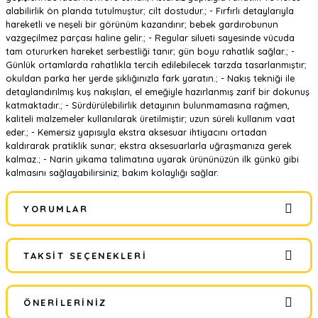
alabilirlik ön planda tutulmuştur; cilt dostudur.; - Fırfırlı detaylarıyla
hareketli ve neşeli bir görünüm kazandırır; bebek gardırobunun
vazgeçilmez parçası haline gelir.; - Regular silueti sayesinde vücuda
tam otururken hareket serbestliği tanır; gün boyu rahatlık sağlar.; -
Günlük ortamlarda rahatlıkla tercih edilebilecek tarzda tasarlanmıştır;
okuldan parka her yerde şıklığınızla fark yaratın.; - Nakış tekniği ile
detaylandırılmış kuş nakışları, el emeğiyle hazırlanmış zarif bir dokunuş
katmaktadır.; - Sürdürülebilirlik detayının bulunmamasına rağmen,
kaliteli malzemeler kullanılarak üretilmiştir; uzun süreli kullanım vaat
eder.; - Kemersiz yapısıyla ekstra aksesuar ihtiyacını ortadan
kaldırarak pratiklik sunar; ekstra aksesuarlarla uğraşmanıza gerek
kalmaz.; - Narin yıkama talimatına uyarak ürününüzün ilk günkü gibi
kalmasını sağlayabilirsiniz; bakım kolaylığı sağlar.
YORUMLAR
TAKSIT SEÇENEKLERI
Bu ürüne ilk yorumu siz yapın!
ÖNERILERINIZ
Yorum Yaz