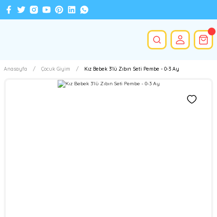
Anasayfa
Çocuk Giyim
Kız Bebek 3'lü Zıbın Seti Pembe - 0-3 Ay