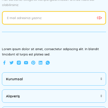
olabilirsiniz.
Ürün resmi kalitesiz, bozuk veya görüntülenemiyor.
Ürün açıklamasında eksik bilgiler bulunuyor.
Ürün bilgilerinde hatalar bulunuyor.
Ürün fiyatı diğer sitelerden daha pahalı.
Bu ürüne benzer farklı alternatifler olmalı.
Lorem ipsum dolor sit amet, consectetur adipiscing elit. In blandit
tincidunt id turpis est platea sed.
Gönder
Kurumsal
Alışveriş