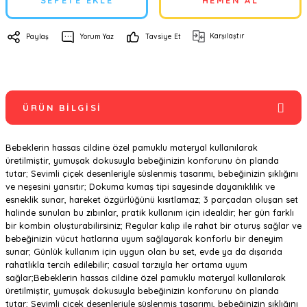
SEPETE EKLE
HEMEN AL
Karşılaştır
Paylaş
Yorum Yaz
Tavsiye Et
ÜRÜN BILGISI
Bebeklerin hassas cildine özel pamuklu materyal kullanılarak
üretilmiştir, yumuşak dokusuyla bebeğinizin konforunu ön planda
tutar; Sevimli çiçek desenleriyle süslenmiş tasarımı, bebeğinizin şıklığını
ve neşesini yansıtır; Dokuma kumaş tipi sayesinde dayanıklılık ve
esneklik sunar, hareket özgürlüğünü kısıtlamaz; 3 parçadan oluşan set
halinde sunulan bu zıbınlar, pratik kullanım için idealdir; her gün farklı
bir kombin oluşturabilirsiniz; Regular kalıp ile rahat bir oturuş sağlar ve
bebeğinizin vücut hatlarına uyum sağlayarak konforlu bir deneyim
sunar; Günlük kullanım için uygun olan bu set, evde ya da dışarıda
rahatlıkla tercih edilebilir; casual tarzıyla her ortama uyum
sağlar;Bebeklerin hassas cildine özel pamuklu materyal kullanılarak
üretilmiştir, yumuşak dokusuyla bebeğinizin konforunu ön planda
tutar; Sevimli çiçek desenleriyle süslenmiş tasarımı, bebeğinizin şıklığını