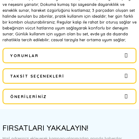
ve neşesini yansıtır; Dokuma kumaş tipi sayesinde dayanıklılık ve
esneklik sunar, hareket özgürlüğünü kısıtlamaz; 3 parçadan oluşan set
halinde sunulan bu zıbınlar, pratik kullanım için idealdir; her gün farklı
bir kombin oluşturabilirsiniz; Regular kalıp ile rahat bir oturuş sağlar ve
bebeğinizin vücut hatlarına uyum sağlayarak konforlu bir deneyim
sunar; Günlük kullanım için uygun olan bu set, evde ya da dışarıda
rahatlıkla tercih edilebilir; casual tarzıyla her ortama uyum sağlar;
YORUMLAR
TAKSIT SEÇENEKLERI
Bu ürüne ilk yorumu siz yapın!
ÖNERILERINIZ
Yorum Yaz
Bu ürünün fiyat bilgisi, resim, ürün açıklamalarında ve diğer
konularda yetersiz gördüğünüz noktaları öneri formunu kullanarak
FIRSATLARI YAKALAYIN!
tarafımıza iletebilirsiniz.
Görüş ve önerileriniz için teşekkür ederiz.
Mail adresinizi ekleyerek kampanyalarımızdan anında haberdar