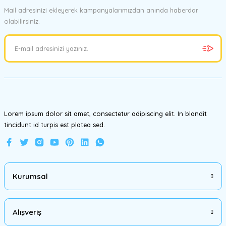
Görüş ve önerileriniz için teşekkür ederiz.
Mail adresinizi ekleyerek kampanyalarımızdan anında haberdar
olabilirsiniz.
Ürün resmi kalitesiz, bozuk veya görüntülenemiyor.
Ürün açıklamasında eksik bilgiler bulunuyor.
Ürün bilgilerinde hatalar bulunuyor.
Ürün fiyatı diğer sitelerden daha pahalı.
Bu ürüne benzer farklı alternatifler olmalı.
Lorem ipsum dolor sit amet, consectetur adipiscing elit. In blandit
tincidunt id turpis est platea sed.
Gönder
Kurumsal
Alışveriş