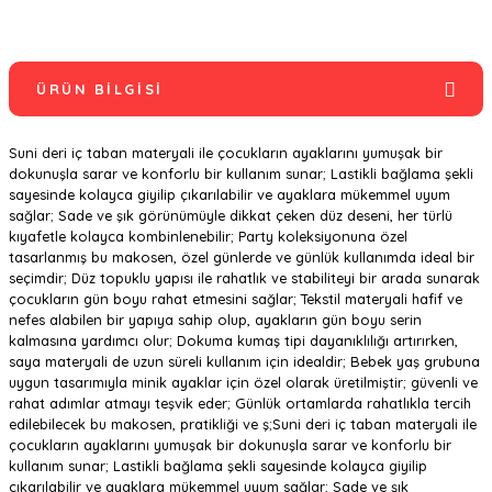
ÜRÜN BILGISI
Suni deri iç taban materyali ile çocukların ayaklarını yumuşak bir
dokunuşla sarar ve konforlu bir kullanım sunar; Lastikli bağlama şekli
sayesinde kolayca giyilip çıkarılabilir ve ayaklara mükemmel uyum
sağlar; Sade ve şık görünümüyle dikkat çeken düz deseni, her türlü
kıyafetle kolayca kombinlenebilir; Party koleksiyonuna özel
tasarlanmış bu makosen, özel günlerde ve günlük kullanımda ideal bir
seçimdir; Düz topuklu yapısı ile rahatlık ve stabiliteyi bir arada sunarak
çocukların gün boyu rahat etmesini sağlar; Tekstil materyali hafif ve
nefes alabilen bir yapıya sahip olup, ayakların gün boyu serin
kalmasına yardımcı olur; Dokuma kumaş tipi dayanıklılığı artırırken,
saya materyali de uzun süreli kullanım için idealdir; Bebek yaş grubuna
uygun tasarımıyla minik ayaklar için özel olarak üretilmiştir; güvenli ve
rahat adımlar atmayı teşvik eder; Günlük ortamlarda rahatlıkla tercih
edilebilecek bu makosen, pratikliği ve ş;Suni deri iç taban materyali ile
çocukların ayaklarını yumuşak bir dokunuşla sarar ve konforlu bir
kullanım sunar; Lastikli bağlama şekli sayesinde kolayca giyilip
çıkarılabilir ve ayaklara mükemmel uyum sağlar; Sade ve şık