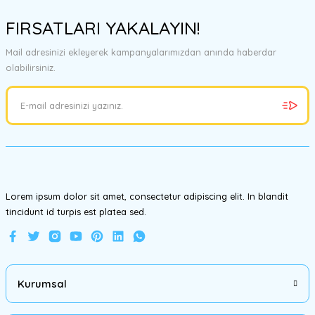
konularda yetersiz gördüğünüz noktaları öneri formunu kullanarak
FIRSATLARI YAKALAYIN!
tarafımıza iletebilirsiniz.
Görüş ve önerileriniz için teşekkür ederiz.
Mail adresinizi ekleyerek kampanyalarımızdan anında haberdar
olabilirsiniz.
Ürün resmi kalitesiz, bozuk veya görüntülenemiyor.
Ürün açıklamasında eksik bilgiler bulunuyor.
Ürün bilgilerinde hatalar bulunuyor.
Ürün fiyatı diğer sitelerden daha pahalı.
Bu ürüne benzer farklı alternatifler olmalı.
Lorem ipsum dolor sit amet, consectetur adipiscing elit. In blandit
tincidunt id turpis est platea sed.
Gönder
Kurumsal