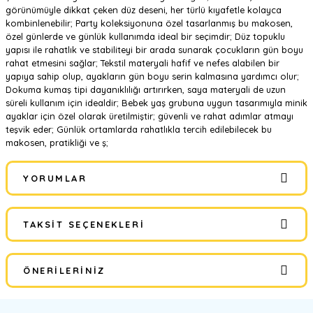
görünümüyle dikkat çeken düz deseni, her türlü kıyafetle kolayca
kombinlenebilir; Party koleksiyonuna özel tasarlanmış bu makosen,
özel günlerde ve günlük kullanımda ideal bir seçimdir; Düz topuklu
yapısı ile rahatlık ve stabiliteyi bir arada sunarak çocukların gün boyu
rahat etmesini sağlar; Tekstil materyali hafif ve nefes alabilen bir
yapıya sahip olup, ayakların gün boyu serin kalmasına yardımcı olur;
Dokuma kumaş tipi dayanıklılığı artırırken, saya materyali de uzun
süreli kullanım için idealdir; Bebek yaş grubuna uygun tasarımıyla minik
ayaklar için özel olarak üretilmiştir; güvenli ve rahat adımlar atmayı
teşvik eder; Günlük ortamlarda rahatlıkla tercih edilebilecek bu
makosen, pratikliği ve ş;
YORUMLAR
TAKSIT SEÇENEKLERI
Bu ürüne ilk yorumu siz yapın!
ÖNERILERINIZ
Yorum Yaz
Bu ürünün fiyat bilgisi, resim, ürün açıklamalarında ve diğer