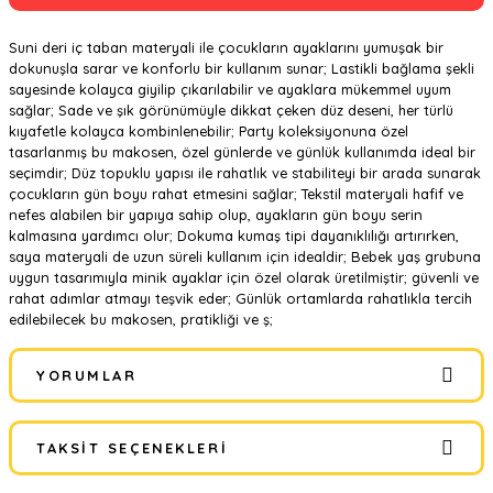
Suni deri iç taban materyali ile çocukların ayaklarını yumuşak bir
dokunuşla sarar ve konforlu bir kullanım sunar; Lastikli bağlama şekli
sayesinde kolayca giyilip çıkarılabilir ve ayaklara mükemmel uyum
sağlar; Sade ve şık görünümüyle dikkat çeken düz deseni, her türlü
kıyafetle kolayca kombinlenebilir; Party koleksiyonuna özel
tasarlanmış bu makosen, özel günlerde ve günlük kullanımda ideal bir
seçimdir; Düz topuklu yapısı ile rahatlık ve stabiliteyi bir arada sunarak
çocukların gün boyu rahat etmesini sağlar; Tekstil materyali hafif ve
nefes alabilen bir yapıya sahip olup, ayakların gün boyu serin
kalmasına yardımcı olur; Dokuma kumaş tipi dayanıklılığı artırırken,
saya materyali de uzun süreli kullanım için idealdir; Bebek yaş grubuna
uygun tasarımıyla minik ayaklar için özel olarak üretilmiştir; güvenli ve
rahat adımlar atmayı teşvik eder; Günlük ortamlarda rahatlıkla tercih
edilebilecek bu makosen, pratikliği ve ş;
YORUMLAR
TAKSIT SEÇENEKLERI
Bu ürüne ilk yorumu siz yapın!