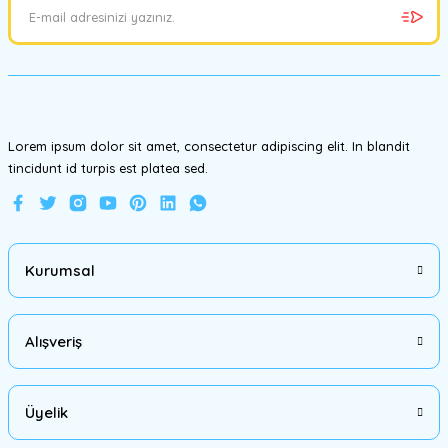
Ürün bilgilerinde hatalar bulunuyor.
Ürün fiyatı diğer sitelerden daha pahalı.
Bu ürüne benzer farklı alternatifler olmalı.
Lorem ipsum dolor sit amet, consectetur adipiscing elit. In blandit
tincidunt id turpis est platea sed.
Gönder
Kurumsal
Alışveriş
Üyelik