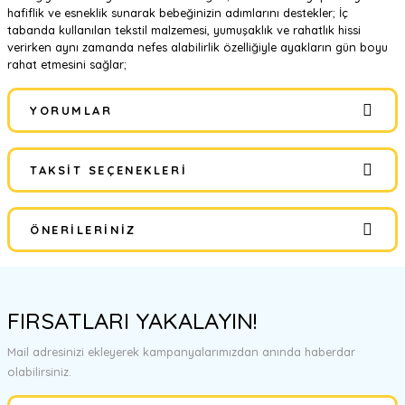
hafiflik ve esneklik sunarak bebeğinizin adımlarını destekler; İç
tabanda kullanılan tekstil malzemesi, yumuşaklık ve rahatlık hissi
verirken aynı zamanda nefes alabilirlik özelliğiyle ayakların gün boyu
rahat etmesini sağlar;
YORUMLAR
TAKSIT SEÇENEKLERI
Bu ürüne ilk yorumu siz yapın!
ÖNERILERINIZ
Yorum Yaz
Bu ürünün fiyat bilgisi, resim, ürün açıklamalarında ve diğer
konularda yetersiz gördüğünüz noktaları öneri formunu kullanarak
FIRSATLARI YAKALAYIN!
tarafımıza iletebilirsiniz.
Görüş ve önerileriniz için teşekkür ederiz.
Mail adresinizi ekleyerek kampanyalarımızdan anında haberdar
olabilirsiniz.
Ürün resmi kalitesiz, bozuk veya görüntülenemiyor.
Ürün açıklamasında eksik bilgiler bulunuyor.