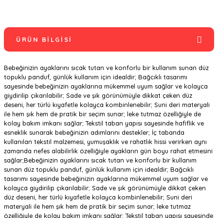
ÜRÜN BILGISI
Bebeğinizin ayaklarını sıcak tutan ve konforlu bir kullanım sunan düz
topuklu panduf, günlük kullanım için idealdir; Bağcıklı tasarımı
sayesinde bebeğinizin ayaklarına mükemmel uyum sağlar ve kolayca
giydirilip çıkarılabilir; Sade ve şık görünümüyle dikkat çeken düz
deseni, her türlü kıyafetle kolayca kombinlenebilir; Suni deri materyali
ile hem şık hem de pratik bir seçim sunar; leke tutmaz özelliğiyle de
kolay bakım imkanı sağlar; Tekstil taban yapısı sayesinde hafiflik ve
esneklik sunarak bebeğinizin adımlarını destekler; İç tabanda
kullanılan tekstil malzemesi, yumuşaklık ve rahatlık hissi verirken aynı
zamanda nefes alabilirlik özelliğiyle ayakların gün boyu rahat etmesini
sağlar;Bebeğinizin ayaklarını sıcak tutan ve konforlu bir kullanım
sunan düz topuklu panduf, günlük kullanım için idealdir; Bağcıklı
tasarımı sayesinde bebeğinizin ayaklarına mükemmel uyum sağlar ve
kolayca giydirilip çıkarılabilir; Sade ve şık görünümüyle dikkat çeken
düz deseni, her türlü kıyafetle kolayca kombinlenebilir; Suni deri
materyali ile hem şık hem de pratik bir seçim sunar; leke tutmaz
özelliğiyle de kolay bakım imkanı sağlar; Tekstil taban yapısı sayesinde