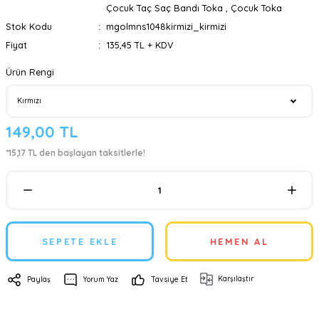
Çocuk Taç Saç Bandı Toka
,
Çocuk Toka
Stok Kodu
mgolmns1048kirmizi_kirmizi
Fiyat
135,45 TL + KDV
Ürün Rengi
149,00 TL
*15,17 TL den başlayan taksitlerle!
SEPETE EKLE
HEMEN AL
Karşılaştır
Paylaş
Yorum Yaz
Tavsiye Et