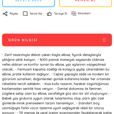
SEPETE EKLE
HEMEN AL
Karşılaştır
Paylaş
Yorum Yaz
Tavsiye Et
ÜRÜN BILGISI
- Zarif tasarımıyla dikkat çeken Kayla elbise, fiyonk detaylarıyla
şıklığına şıklık katıyor.; - %100 pamuk materyali sayesinde cildinize
nefes aldıran ve konfor sunan bu elbise, yaz aylarının vazgeçilmezi
olacak.; - Fermuarlı kapama özelliği ile kolayca giyilip çıkarılabilen bu
elbise, pratik kullanım sağlıyor.; - Cepsiz yapısıyla sade ve modern bir
görünüm sunarken, düğünlerden günlük kullanıma kadar her ortamda
rahatlıkla tercih edilebilir.; - Kısa kollu tasarım, hareket özgürlüğünüzü
kısıtlamadan serinlik hissi veriyor.; - Dantel dokuması ile feminen
çizgilere sahip olan bu elbise, zarafetiyle göz alıcı bir stil oluşturuyor.; -
Bebek yaş grubuna uygun olarak tasarlanmış olup, parti gibi özel
günlerde minik prenseslerin tarzını tamamlıyor.; - Standart boy
uzunluğuyla farklı vücut tiplerine uyum sağlayarak ideal bir oturuş
sunuyor.; - TR menşei ile yerel üretim avantajından faydalanarak kalite