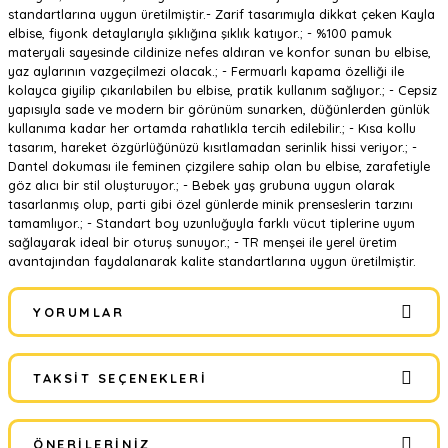
standartlarına uygun üretilmiştir.- Zarif tasarımıyla dikkat çeken Kayla
elbise, fiyonk detaylarıyla şıklığına şıklık katıyor.; - %100 pamuk
materyali sayesinde cildinize nefes aldıran ve konfor sunan bu elbise,
yaz aylarının vazgeçilmezi olacak.; - Fermuarlı kapama özelliği ile
kolayca giyilip çıkarılabilen bu elbise, pratik kullanım sağlıyor.; - Cepsiz
yapısıyla sade ve modern bir görünüm sunarken, düğünlerden günlük
kullanıma kadar her ortamda rahatlıkla tercih edilebilir.; - Kısa kollu
tasarım, hareket özgürlüğünüzü kısıtlamadan serinlik hissi veriyor.; -
Dantel dokuması ile feminen çizgilere sahip olan bu elbise, zarafetiyle
göz alıcı bir stil oluşturuyor.; - Bebek yaş grubuna uygun olarak
tasarlanmış olup, parti gibi özel günlerde minik prenseslerin tarzını
tamamlıyor.; - Standart boy uzunluğuyla farklı vücut tiplerine uyum
sağlayarak ideal bir oturuş sunuyor.; - TR menşei ile yerel üretim
avantajından faydalanarak kalite standartlarına uygun üretilmiştir.
YORUMLAR
TAKSIT SEÇENEKLERI
Bu ürüne ilk yorumu siz yapın!
ÖNERILERINIZ