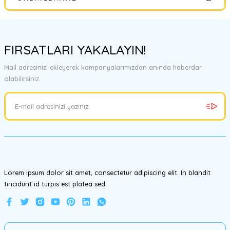
Yorum Yaz
Bu ürünün fiyat bilgisi, resim, ürün açıklamalarında ve diğer
konularda yetersiz gördüğünüz noktaları öneri formunu kullanarak
FIRSATLARI YAKALAYIN!
tarafımıza iletebilirsiniz.
Görüş ve önerileriniz için teşekkür ederiz.
Mail adresinizi ekleyerek kampanyalarımızdan anında haberdar
olabilirsiniz.
Ürün resmi kalitesiz, bozuk veya görüntülenemiyor.
Ürün açıklamasında eksik bilgiler bulunuyor.
Ürün bilgilerinde hatalar bulunuyor.
Ürün fiyatı diğer sitelerden daha pahalı.
Bu ürüne benzer farklı alternatifler olmalı.
Lorem ipsum dolor sit amet, consectetur adipiscing elit. In blandit
tincidunt id turpis est platea sed.
Gönder