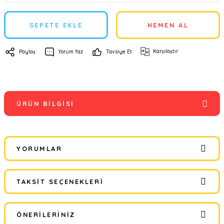
SEPETE EKLE
HEMEN AL
Karşılaştır
Paylaş
Yorum Yaz
Tavsiye Et
ÜRÜN BILGISI
YORUMLAR
TAKSIT SEÇENEKLERI
Bu ürüne ilk yorumu siz yapın!
ÖNERILERINIZ
Yorum Yaz