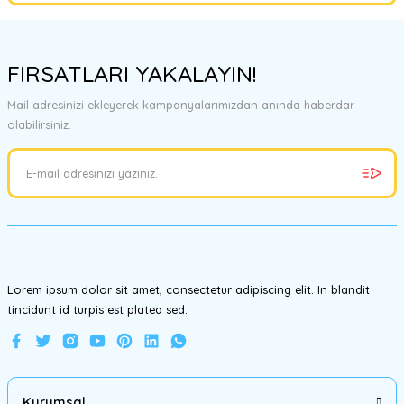
Bu ürünün fiyat bilgisi, resim, ürün açıklamalarında ve diğer
konularda yetersiz gördüğünüz noktaları öneri formunu kullanarak
FIRSATLARI YAKALAYIN!
tarafımıza iletebilirsiniz.
Görüş ve önerileriniz için teşekkür ederiz.
Mail adresinizi ekleyerek kampanyalarımızdan anında haberdar
olabilirsiniz.
Ürün resmi kalitesiz, bozuk veya görüntülenemiyor.
Ürün açıklamasında eksik bilgiler bulunuyor.
Ürün bilgilerinde hatalar bulunuyor.
Ürün fiyatı diğer sitelerden daha pahalı.
Bu ürüne benzer farklı alternatifler olmalı.
Lorem ipsum dolor sit amet, consectetur adipiscing elit. In blandit
tincidunt id turpis est platea sed.
Gönder
Kurumsal