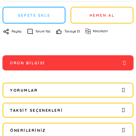
SEPETE EKLE
HEMEN AL
Karşılaştır
Paylaş
Yorum Yaz
Tavsiye Et
ÜRÜN BILGISI
YORUMLAR
TAKSIT SEÇENEKLERI
Bu ürüne ilk yorumu siz yapın!
ÖNERILERINIZ
Yorum Yaz