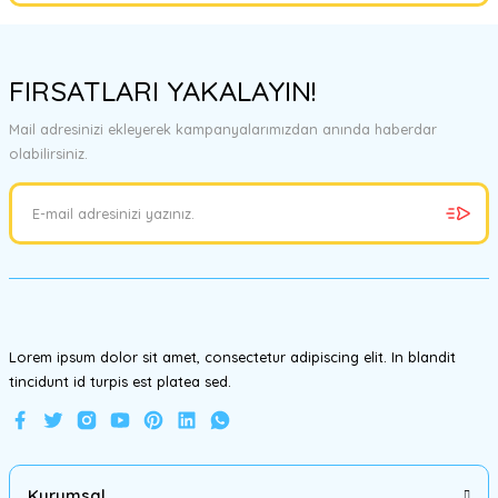
Bu ürünün fiyat bilgisi, resim, ürün açıklamalarında ve diğer
konularda yetersiz gördüğünüz noktaları öneri formunu kullanarak
FIRSATLARI YAKALAYIN!
tarafımıza iletebilirsiniz.
Görüş ve önerileriniz için teşekkür ederiz.
Mail adresinizi ekleyerek kampanyalarımızdan anında haberdar
olabilirsiniz.
Ürün resmi kalitesiz, bozuk veya görüntülenemiyor.
Ürün açıklamasında eksik bilgiler bulunuyor.
Ürün bilgilerinde hatalar bulunuyor.
Ürün fiyatı diğer sitelerden daha pahalı.
Bu ürüne benzer farklı alternatifler olmalı.
Lorem ipsum dolor sit amet, consectetur adipiscing elit. In blandit
tincidunt id turpis est platea sed.
Gönder
Kurumsal