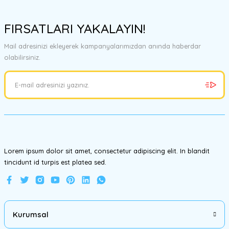
Bu ürünün fiyat bilgisi, resim, ürün açıklamalarında ve diğer
konularda yetersiz gördüğünüz noktaları öneri formunu kullanarak
FIRSATLARI YAKALAYIN!
tarafımıza iletebilirsiniz.
Görüş ve önerileriniz için teşekkür ederiz.
Mail adresinizi ekleyerek kampanyalarımızdan anında haberdar
olabilirsiniz.
Ürün resmi kalitesiz, bozuk veya görüntülenemiyor.
Ürün açıklamasında eksik bilgiler bulunuyor.
Ürün bilgilerinde hatalar bulunuyor.
Ürün fiyatı diğer sitelerden daha pahalı.
Bu ürüne benzer farklı alternatifler olmalı.
Lorem ipsum dolor sit amet, consectetur adipiscing elit. In blandit
tincidunt id turpis est platea sed.
Gönder
Kurumsal