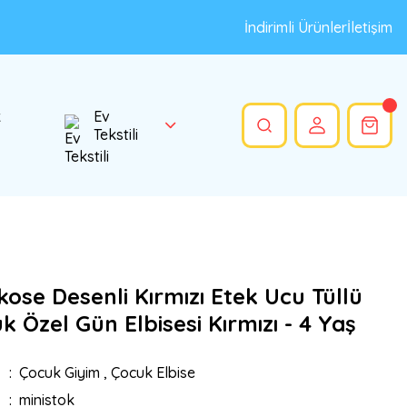
İndirimli Ürünler
İletişim
k
Ev
Tekstili
Ekose Desenli Kırmızı Etek Ucu Tüllü
k Özel Gün Elbisesi Kırmızı - 4 Yaş
Çocuk Giyim
,
Çocuk Elbise
ministok