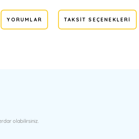
YORUMLAR
TAKSIT SEÇENEKLERI
a yetersiz gördüğünüz noktaları öneri formunu kullanarak tarafımıza ilete
Bu ürüne ilk yorumu siz yapın!
Yorum Yaz
ar olabilirsiniz.