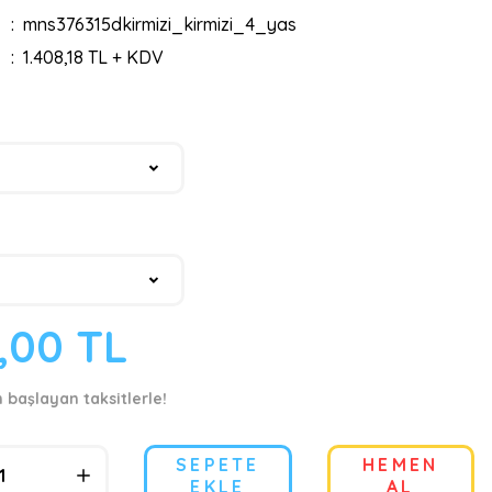
mns376315dkirmizi_kirmizi_4_yas
1.408,18 TL + KDV
9,00 TL
n başlayan taksitlerle!
SEPETE
HEMEN
EKLE
AL