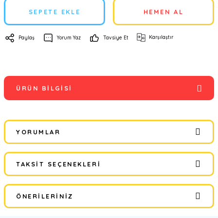
SEPETE EKLE
HEMEN AL
Karşılaştır
Paylaş
Yorum Yaz
Tavsiye Et
ÜRÜN BILGISI
YORUMLAR
TAKSIT SEÇENEKLERI
Bu ürüne ilk yorumu siz yapın!
ÖNERILERINIZ
Yorum Yaz