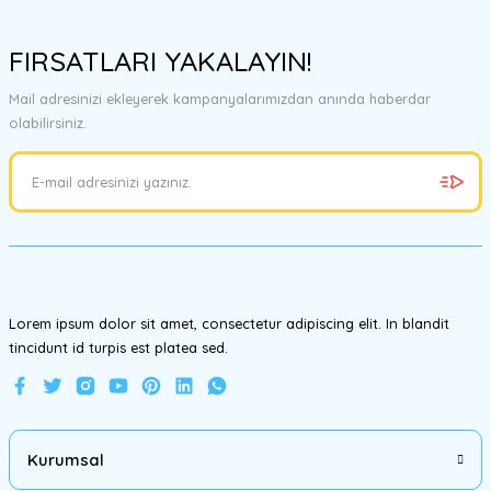
Bu ürünün fiyat bilgisi, resim, ürün açıklamalarında ve diğer
konularda yetersiz gördüğünüz noktaları öneri formunu kullanarak
FIRSATLARI YAKALAYIN!
tarafımıza iletebilirsiniz.
Görüş ve önerileriniz için teşekkür ederiz.
Mail adresinizi ekleyerek kampanyalarımızdan anında haberdar
olabilirsiniz.
Ürün resmi kalitesiz, bozuk veya görüntülenemiyor.
Ürün açıklamasında eksik bilgiler bulunuyor.
Ürün bilgilerinde hatalar bulunuyor.
Ürün fiyatı diğer sitelerden daha pahalı.
Bu ürüne benzer farklı alternatifler olmalı.
Lorem ipsum dolor sit amet, consectetur adipiscing elit. In blandit
tincidunt id turpis est platea sed.
Gönder
Kurumsal