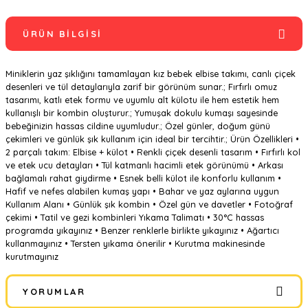
ÜRÜN BILGISI
Miniklerin yaz şıklığını tamamlayan kız bebek elbise takımı, canlı çiçek
desenleri ve tül detaylarıyla zarif bir görünüm sunar.; Fırfırlı omuz
tasarımı, katlı etek formu ve uyumlu alt külotu ile hem estetik hem
kullanışlı bir kombin oluşturur.; Yumuşak dokulu kumaşı sayesinde
bebeğinizin hassas cildine uyumludur.; Özel günler, doğum günü
çekimleri ve günlük şık kullanım için ideal bir tercihtir.; Ürün Özellikleri •
2 parçalı takım: Elbise + külot • Renkli çiçek desenli tasarım • Fırfırlı kol
ve etek ucu detayları • Tül katmanlı hacimli etek görünümü • Arkası
bağlamalı rahat giydirme • Esnek belli külot ile konforlu kullanım •
Hafif ve nefes alabilen kumaş yapı • Bahar ve yaz aylarına uygun
Kullanım Alanı • Günlük şık kombin • Özel gün ve davetler • Fotoğraf
çekimi • Tatil ve gezi kombinleri Yıkama Talimatı • 30°C hassas
programda yıkayınız • Benzer renklerle birlikte yıkayınız • Ağartıcı
kullanmayınız • Tersten yıkama önerilir • Kurutma makinesinde
kurutmayınız
YORUMLAR